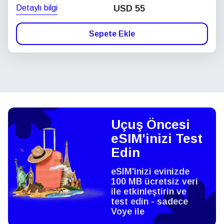
Detaylı bilgi
USD
55
Sepete Ekle
Uçuş Öncesi
eSIM'inizi Test
Edin
eSIM'inizi evinizde
100 MB ücretsiz veri
ile etkinleştirin ve
test edin - sadece
Voye ile