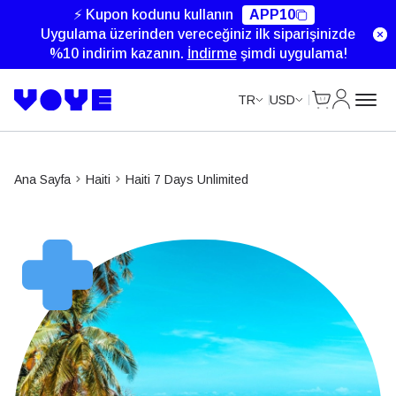
Unlimited Data
Unlimited Data
Unlimited Data
⚡ Kupon kodunu kullanın
APP10
Uygulama üzerinden vereceğiniz ilk siparişinizde
%10 indirim kazanın.
İndirme
şimdi uygulama!
Cart
Hesabım
TR
USD
Ana Sayfa
Haiti
Haiti 7 Days Unlimited