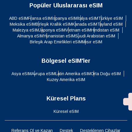
Popüler Uluslararası eSIM
ABD eSIM
Fransa eSIM
İspanya eSIM
İtalya eSIM
Türkiye eSIM
Meksika eSIM
Birleşik Krallık eSIM
Kanada eSIM
Tayland eSIM
Malezya eSIM
Japonya eSIM
Vietnam eSIM
Hindistan eSIM
Almanya eSIM
Yunanistan eSIM
Suudi Arabistan eSIM
Birleşik Arap Emirlikleri eSIM
Mısır eSIM
Bölgesel eSIM'ler
Asya eSIM
Avrupa eSIM
Latin Amerika eSIM
Orta Doğu eSIM
Kuzey Amerika eSIM
Küresel Plans
Küresel eSIM
Referans Ol ve Kazan
Destek
Desteklenen Cihazlar