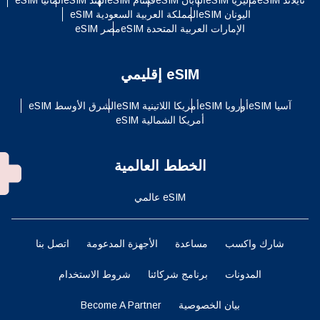
اليونان eSIM
المملكة العربية السعودية eSIM
الإمارات العربية المتحدة eSIM
مصر eSIM
eSIM إقليمي
آسيا eSIM
أوروبا eSIM
أمريكا اللاتينية eSIM
الشرق الأوسط eSIM
أمريكا الشمالية eSIM
الخطط العالمية
eSIM عالمي
شارك واكسب
مساعدة
الأجهزة المدعومة
اتصل بنا
المدونات
برنامج شركائنا
شروط الاستخدام
بيان الخصوصية
Become A Partner