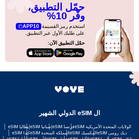
حمّل التطبيق،
وفّر 10%
استخدم رمز القسيمة
APP10
على طلبك الأول عبر التطبيق.
حمّل التطبيق الآن:
ال eSIM الدولي الشهير
الولايات المتحدة الأمريكية eSIM
فرنسا eSIM
إسبانيا eSIM
إيطاليا eSIM
ديك رومى eSIM
المكسيك eSIM
المملكة المتحدة eSIM
كندا eSIM
تايلاند eSIM
ماليزيا eSIM
اليابان eSIM
فيتنام eSIM
الهند eSIM
ألمانيا eSIM