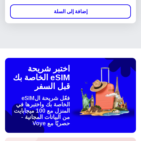
إضافة إلى السلة
اختبر شريحة
eSIM الخاصة بك
قبل السفر
فعّل شريحة الeSIM
الخاصة بك واختبرها في
المنزل مع 100 ميجابايت
من البيانات المجانية -
حصريًا مع Voye