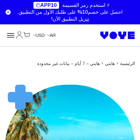
Unlimited Data
Unlimited Data
Unlimited Data
⚡ استخدم رمز القسيمة
APP10
احصل على خصم10% على طلبك الأول من التطبيق.
تنزيل
التطبيق الآن!
Cart
حسابي
USD
AR
الرئيسية
هايتي
هايتي – 7 أيام – بيانات غير محدودة