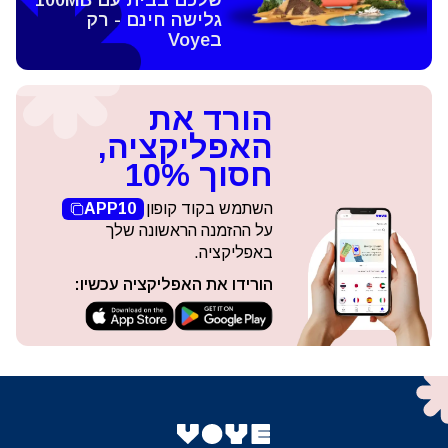
שלכם בבית עם 100MB
גלישה חינם - רק
בVoye
הורד את
האפליקציה,
חסוך 10%
השתמש בקוד קופון
APP10
על ההזמנה הראשונה שלך
באפליקציה.
הורידו את האפליקציה עכשיו: