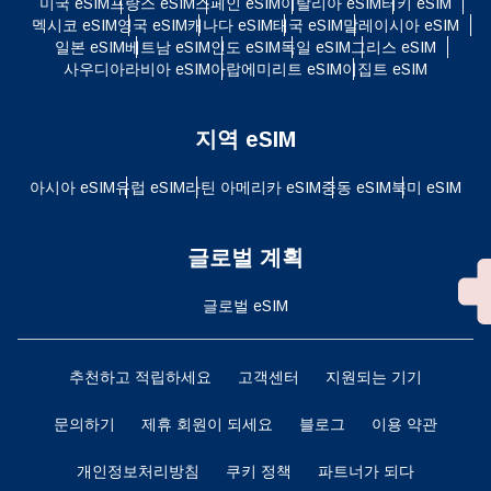
미국 eSIM
프랑스 eSIM
스페인 eSIM
이탈리아 eSIM
터키 eSIM
멕시코 eSIM
영국 eSIM
캐나다 eSIM
태국 eSIM
말레이시아 eSIM
일본 eSIM
베트남 eSIM
인도 eSIM
독일 eSIM
그리스 eSIM
사우디아라비아 eSIM
아랍에미리트 eSIM
이집트 eSIM
지역 eSIM
아시아 eSIM
유럽 ​​eSIM
라틴 아메리카 eSIM
중동 eSIM
북미 eSIM
글로벌 계획
글로벌 eSIM
추천하고 적립하세요
고객센터
지원되는 기기
문의하기
제휴 회원이 되세요
블로그
이용 약관
개인정보처리방침
쿠키 정책
파트너가 되다