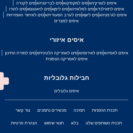
איסים לטורקיה
איסים למקסיקו
איסים לבריטניה
איסים לקנדה
איסים לתאילנד
איסים למלאזיה
איסים ליפן
איסים לויאטנם
איסים להודו
איסים לגרמניה
איסים ליוון
איסים לערב הסעודית
איסים לאיחוד האמירויות
איסים למצרים
איסים איזורי
איסים לאסיה
איסים לאירופה
איסים לאמריקה הלטינית
איסים למזרח התיכון
איסים לאמריקה הצפונית
חבילות גלובליות
איסים גלובלים
תכנית ההפניות
תמיכה
מכשירים נתמכים
צור קשר
תכנית השותפים שלנו
בלוג
תנאי שימוש
הצהרת פרטיות