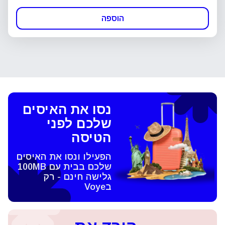
הוספה
נסו את האיסים
שלכם לפני
הטיסה
הפעילו ונסו את האיסים
שלכם בבית עם 100MB
גלישה חינם - רק
בVoye