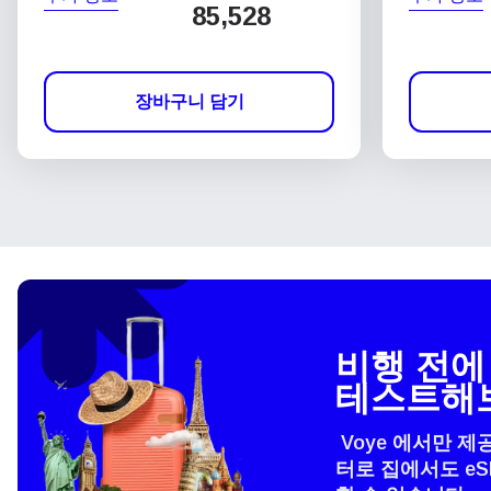
85,528
장바구니 담기
비행 전에 
테스트해
Voye 에서만 제
터로 집에서도 e