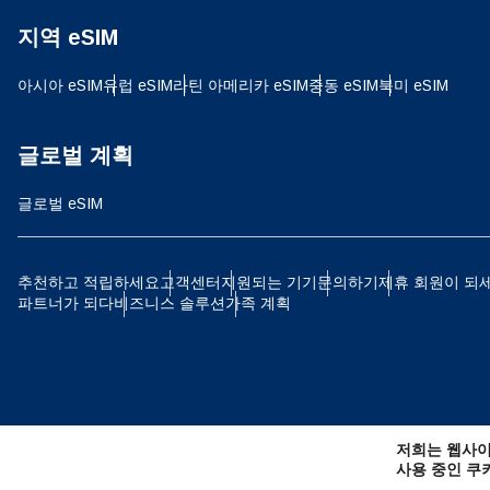
지역 eSIM
D
JPY
아시아 eSIM
유럽 ​​eSIM
라틴 아메리카 eSIM
중동 eSIM
북미 eSIM
ية
THB
글로벌 계획
글로벌 eSIM
IDR
P
추천하고 적립하세요
고객센터
지원되는 기기
문의하기
제휴 회원이 되
파트너가 되다
비즈니스 솔루션
가족 계획
CAD
ไ
AE
저희는 웹사이
CHF
사용 중인 쿠