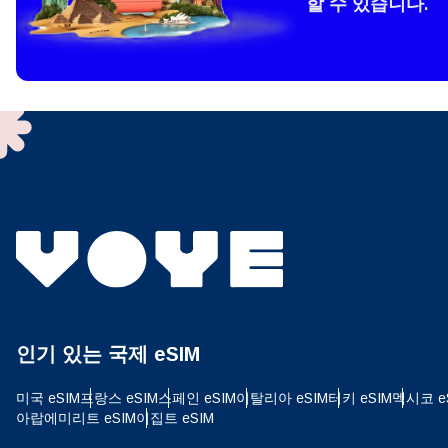
할 수 있습니다.
How 
To get
techno
They w
or ent
of eSI
결제
이메
언어
결제통
인기 있는 국제 eSIM
USD
미국 eSIM
프랑스 eSIM
스페인 eSIM
이탈리아 eSIM
터키 eSIM
멕시코 e
E
아랍에미리트 eSIM
이집트 eSIM
SGD