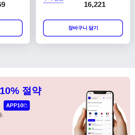
69
16,221
장바구니 담기
10% 절약
요
APP10
.
팝업 닫기