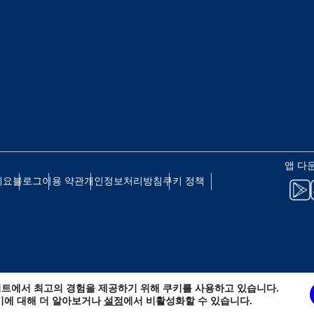
eutsch
Français
 - 일본 엔
EUR - 유로
עברית
العرب
 - 태국 바트
PHP - 필리핀 페소
日本語
한국어
 - 인도네시아 루피아
AUD - 호주 달러
앱 다
olski
Português
세요
블로그
이용 약관
개인정보처리방침
쿠키 정책
 - 캐나다 달러
GBP - 영국 파운드
ทย
Türkçe
D - 아랍에미리트 디르함
ILS - 이스라엘 신 셰켈
简体中文
繁體中文
트에서 최고의 경험을 제공하기 위해 쿠키를 사용하고 있습니다.
 - 스위스 프랑
NZD - 뉴질랜드 달러
키에 대해 더 알아보거나
설정
에서 비활성화할 수 있습니다.