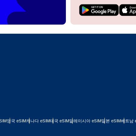
do I get my eSim?
계정을 계속 이용하거나 몇 초 만에 새로 만드세요.
 your eSIM, start by checking if your device supports eSIM
logy. Then, contact your mobile carrier to request an eSIM activ
ill provide you with a QR code or activation details that you ca
Apple
로 계속하기
er in your device settings. Once activated, you can enjoy the ben
M without needing a physical SIM card!
또는 이메일로 계속하기
통화 선택:
일
 선택:
화 검색:
OTP 전송
 - 미국 달러
KRW - 대한민국 원
SIM
영국 eSIM
캐나다 eSIM
태국 eSIM
말레이시아 eSIM
일본 eSIM
베트남 e
nglish
Español
 - 싱가포르 달러
TWD - 뉴 타이완 달러