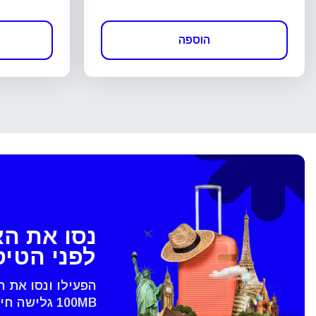
הוספה
נסו את ה
לפני הטי
הפעילו ונסו את 
100MB גלישה חינם - רק בVoye
סגירת