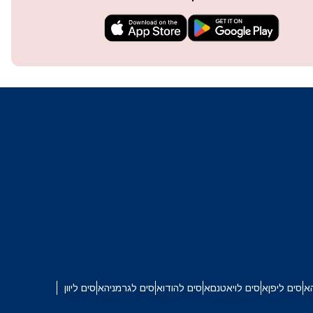
techn
They 
or e
איסים ליפן
איסים לויאטנם
איסים להודו
איסים לגרמניה
איסים ליוון