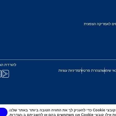
Français
Deuts
EUR - יורו
ים לאמריקה הצפונית
ربية
עברית
PHP - פזו פיליפיני
한국어
日本
AUD - דולר אוסטרלי
להורדת הא
Português
Pols
אי שימוש
הצהרת פרטיות
מדיניות עוגיות
GBP - לירה שטרלינג
Türkçe
ไ
ILS - שקל ישראלי חדש
繁體中文
简体中
טובה ביותר באתר שלנו.
NZD - דולר ניו זילנדי
אנו משתמשים בהם או להשביתם ב-
הגדרות
.