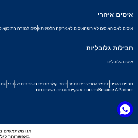
ch
איסים איזורי
JPY - ין יפני
איסים לאסיה
איסים לאירופה
איסים לאמריקה הלטינית
איסים למזרח התיכון
איס
الع
THB - באט תאילנדי
חבילות גלובליות
語
איסים גלובלים
IDR - רופיה אינדונזית
ki
תכנית ההפניות
תמיכה
מכשירים נתמכים
צור קשר
תכנית השותפים שלנו
בלוג
תנ
CAD - דולר קנדי
Become A Partner
פתרונות עסקיים
תוכניות משפחתיות
ทย
AED - דירהם איחוד האמירויות הערביות
文
אנו משתמשים בקובצי Cookie כדי להעניק לך את החוויה ה
CHF - פרנק שוויצרי
באפשרותך לגלות אילו קובצי Cookie 