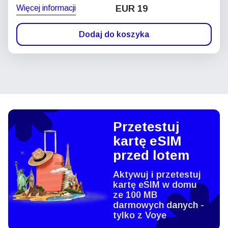
Więcej informacji
EUR 19
Dodaj do koszyka
Przetestuj
kartę eSIM
przed lotem
Aktywuj i przetestuj
kartę eSIM w domu
ze 100 MB
darmowych danych -
tylko z Voye