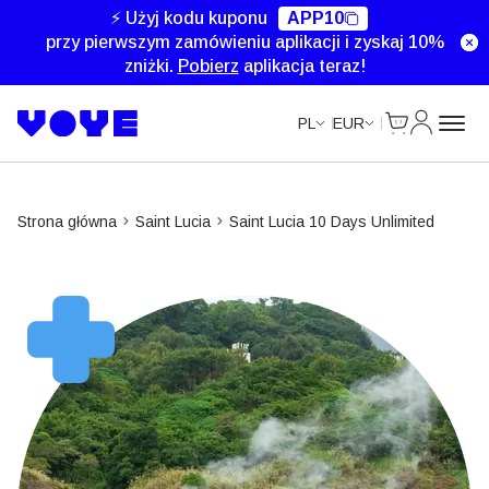
Unlimited Data
Unlimited Data
Unlimited Data
⚡ Użyj kodu kuponu
APP10
przy pierwszym zamówieniu aplikacji i zyskaj 10%
zniżki.
Pobierz
aplikacja teraz!
Cart
Moje kon
PL
EUR
Strona główna
Saint Lucia
Saint Lucia 10 Days Unlimited