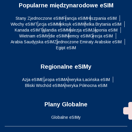
Popularne międzynarodowe eSIM
Stany Zjednoczone eSIM
Francja eSIM
Hiszpania eSIM
Włochy eSIM
Turcja eSIM
Meksyk eSIM
Wielka Brytania eSIM
Kanada eSIM
Tajlandia eSIM
Malezja eSIM
Japonia eSIM
Wietnam eSIM
Indie eSIM
Niemcy eSIM
Grecja eSIM
Arabia Saudyjska eSIM
Zjednoczone Emiraty Arabskie eSIM
Egipt eSIM
Regionalne eSIMy
Azja eSIM
Europa eSIM
Ameryka Łacińska eSIM
Bliski Wschód eSIM
Ameryka Północna eSIM
Plany Globalne
Globalne eSIMy