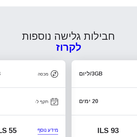
חבילות גלישה נוספות
לקרוז
3GB/ליום
B
מכסה
20 ימים
תקף ל-
LS 55
ILS 93
מידע נוסף