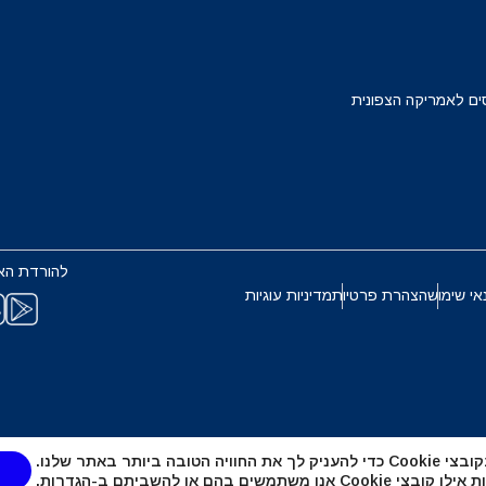
Français
Deuts
EUR - יורו
ים לאמריקה הצפונית
ربية
עברית
PHP - פזו פיליפיני
한국어
日本
AUD - דולר אוסטרלי
להורדת הא
Português
Pols
אי שימוש
הצהרת פרטיות
מדיניות עוגיות
GBP - לירה שטרלינג
Türkçe
ไ
ILS - שקל ישראלי חדש
繁體中文
简体中
טובה ביותר באתר שלנו.
NZD - דולר ניו זילנדי
אנו משתמשים בהם או להשביתם ב-
הגדרות
.