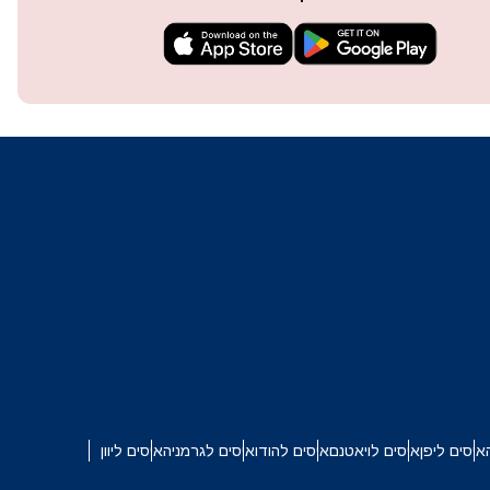
techn
They 
or e
איסים ליפן
איסים לויאטנם
איסים להודו
איסים לגרמניה
איסים ליוון