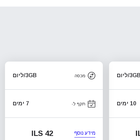
3G/ליום
3GB/ליום
מכסה
10 ימים
7 ימים
תקף ל-
ILS 42
I
מידע נוסף