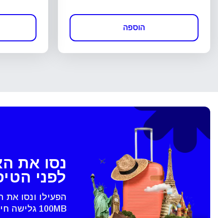
הוספה
נסו את ה
לפני הטי
הפעילו ונסו את 
100MB גלישה חינם - רק בVoye
סגירת