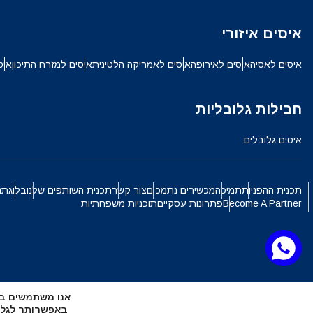
ch
איסים איזורי
JPY - ין יפני
איסים לאסיה
איסים לאירופה
איסים לאמריקה הלטינית
איסים למזרח התיכון
איס
الع
THB - באט תאילנדי
חבילות גלובליות
語
איסים גלובלים
IDR - רופיה אינדונזית
ki
תכנית ההפניות
תמיכה
מכשירים נתמכים
צור קשר
תכנית השותפים שלנו
בלוג
תנ
CAD - דולר קנדי
Become A Partner
פתרונות עסקיים
תוכניות משפחתיות
ทย
AED - דירהם איחוד האמירויות הערביות
文
אנו משתמשים בקובצי Cookie כדי להעניק לך את החוויה ה
CHF - פרנק שוויצרי
באפשרותך לגלות אילו קובצי Cookie 