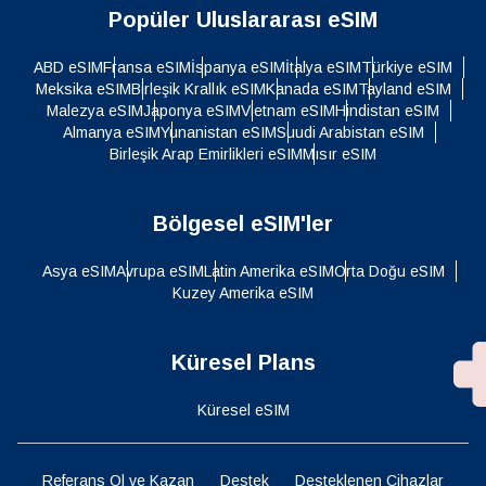
Popüler Uluslararası eSIM
ABD eSIM
Fransa eSIM
İspanya eSIM
İtalya eSIM
Türkiye eSIM
Meksika eSIM
Birleşik Krallık eSIM
Kanada eSIM
Tayland eSIM
Malezya eSIM
Japonya eSIM
Vietnam eSIM
Hindistan eSIM
Almanya eSIM
Yunanistan eSIM
Suudi Arabistan eSIM
Birleşik Arap Emirlikleri eSIM
Mısır eSIM
Bölgesel eSIM'ler
Asya eSIM
Avrupa eSIM
Latin Amerika eSIM
Orta Doğu eSIM
Kuzey Amerika eSIM
Küresel Plans
Küresel eSIM
Referans Ol ve Kazan
Destek
Desteklenen Cihazlar