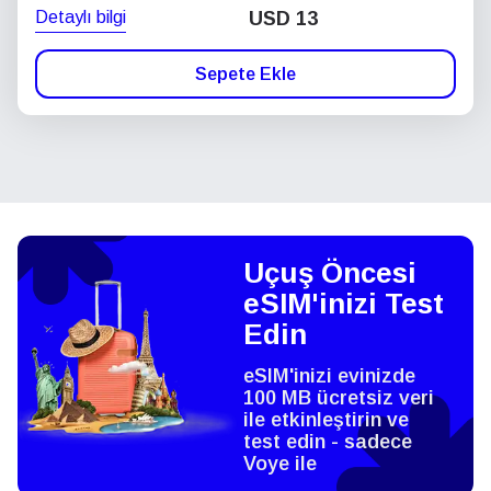
Detaylı bilgi
USD
13
Sepete Ekle
Uçuş Öncesi
eSIM'inizi Test
Edin
eSIM'inizi evinizde
100 MB ücretsiz veri
ile etkinleştirin ve
test edin - sadece
Voye ile