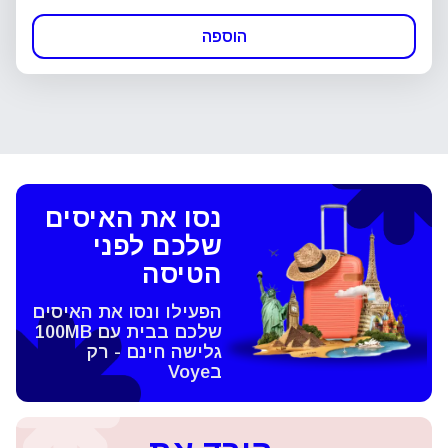
הוספה
נסו את האיסים
שלכם לפני
הטיסה
הפעילו ונסו את האיסים
שלכם בבית עם 100MB
גלישה חינם - רק
בVoye