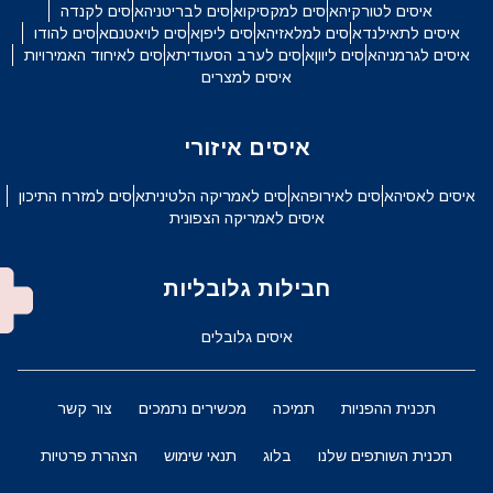
איסים לטורקיה
איסים למקסיקו
איסים לבריטניה
איסים לקנדה
איסים לתאילנד
איסים למלאזיה
איסים ליפן
איסים לויאטנם
איסים להודו
איסים לגרמניה
איסים ליוון
איסים לערב הסעודית
איסים לאיחוד האמירויות
איסים למצרים
איסים איזורי
איסים לאסיה
איסים לאירופה
איסים לאמריקה הלטינית
איסים למזרח התיכון
איסים לאמריקה הצפונית
חבילות גלובליות
איסים גלובלים
תכנית ההפניות
תמיכה
מכשירים נתמכים
צור קשר
תכנית השותפים שלנו
בלוג
תנאי שימוש
הצהרת פרטיות