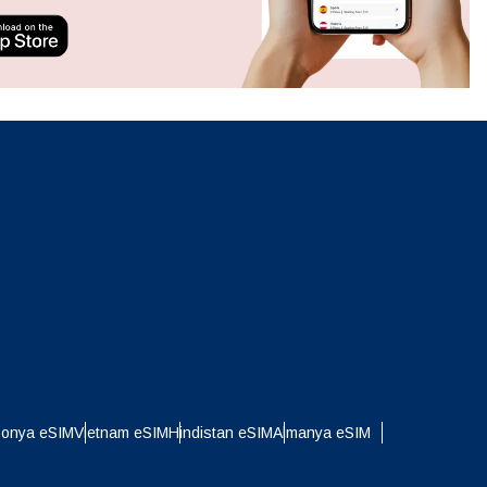
ation.
n scan
efits
Açılır Pencereyi Kapat
Açılır Pencereyi Kapat
ponya eSIM
Vietnam eSIM
Hindistan eSIM
Almanya eSIM