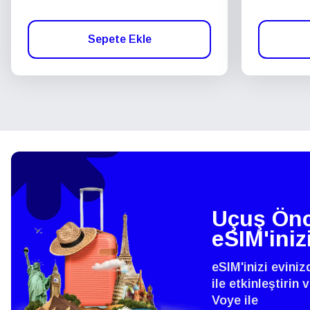
Sepete Ekle
Uçuş Önc
eSIM'iniz
eSIM'inizi evini
ile etkinleştirin
Voye ile