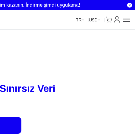
Unlimited Data
rim kazanın.
İndirme şimdi uygulama!
Cart
Hesabım
TR
USD
ınırsız Veri