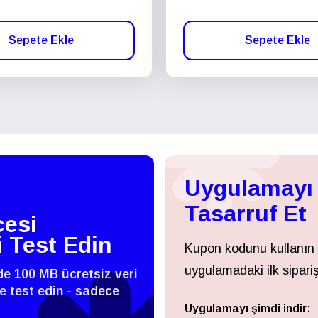
Sepete Ekle
Sepete Ekle
Uygulamayı 
Tasarruf Et
esi
i Test Edin
Kupon kodunu kullanın
uygulamadaki ilk sipariş
zde 100 MB ücretsiz veri
 ve test edin - sadece
Uygulamayı şimdi indir:
Giriş Yap veya Kayıt Ol