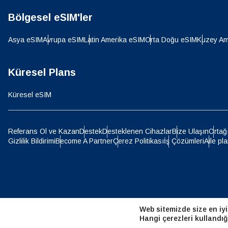
Bölgesel eSIM'ler
D
JPY 
Asya eSIM
Avrupa eSIM
Latin Amerika eSIM
Orta Doğu eSIM
Kuzey Am
ية
THB 
Küresel Plans
Küresel eSIM
IDR 
P
Referans Ol ve Kazan
Destek
Desteklenen Cihazlar
Bize Ulaşın
Ortağ
Gizlilik Bildirimi
Become A Partner
Çerez Politikası
İş Çözümleri
Aile pla
CAD 
ไ
AED -
Web sitemizde size en iyi
CHF 
Hangi çerezleri kullandığ