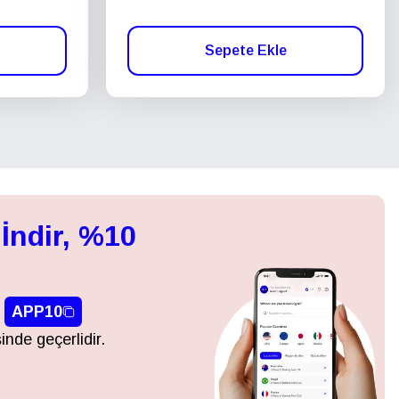
Sepete Ekle
İndir, %10
APP10
inde geçerlidir.
Açılır Pencereyi Kapat