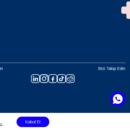
in
Bizi Takip Edin
Kabul Et
z.