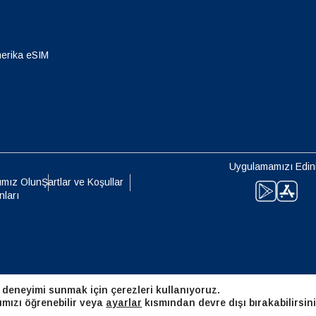
eutsch
Français
- Japon Yeni
EUR - Euro
erika eSIM
עברית
العرب
- Tayland Bahtı
PHP - Filipin Pesosu
日本語
한국어
- Endonezya Rupiahı
AUD - Avustralya Doları
Uygulamamızı Edin
olski
Português
ımız Olun
Şartlar ve Koşullar
nları
- Kanada Doları
GBP - İngiliz Sterlini
ทย
Türkçe
 Birleşik Arap Emirlikleri Dirhemi
ILS - Yeni İsrail Şekeli
简体中文
繁體中文
 deneyimi sunmak için çerezleri kullanıyoruz.
- İsviçre Frangı
NZD - Yeni Zelanda Doları
ımızı öğrenebilir veya
ayarlar
kısmından devre dışı bırakabilirsini