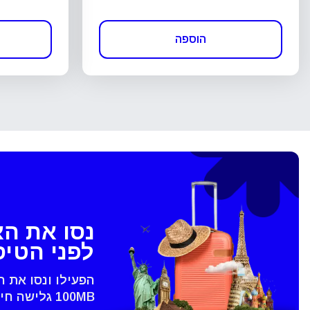
הוספה
נסו את ה
לפני הטי
הפעילו ונסו את 
100MB גלישה חינם - רק בVoye
סגירת