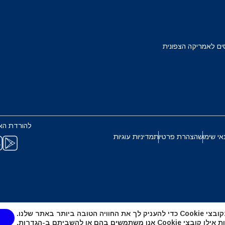
Français
Deuts
EUR - יורו
ים לאמריקה הצפונית
ربية
עברית
PHP - פזו פיליפיני
한국어
日本
AUD - דולר אוסטרלי
להורדת הא
Português
Pols
אי שימוש
הצהרת פרטיות
מדיניות עוגיות
GBP - לירה שטרלינג
Türkçe
ไ
ILS - שקל ישראלי חדש
繁體中文
简体中
טובה ביותר באתר שלנו.
NZD - דולר ניו זילנדי
אנו משתמשים בהם או להשביתם ב-
הגדרות
.