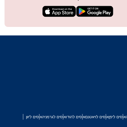
techn
They 
or e
איסים ליפן
איסים לויאטנם
איסים להודו
איסים לגרמניה
איסים ליוון