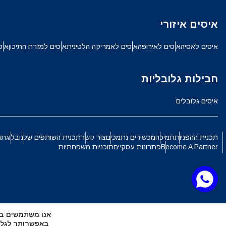
ch
איסים איזורי
JPY - ין יפני
איסים לאסיה
איסים לאירופה
איסים לאמריקה הלטינית
איסים למזרח התיכון
איס
الع
THB - באט תאילנדי
חבילות גלובליות
語
איסים גלובלים
IDR - רופיה אינדונזית
ki
תכנית ההפניות
תמיכה
מכשירים נתמכים
צור קשר
תכנית השותפים שלנו
בלוג
תנ
CAD - דולר קנדי
Become A Partner
פתרונות עסקיים
תוכניות משפחתיות
ทย
AED - דירהם איחוד האמירויות הערביות
文
אנו משתמשים בקובצי Cookie כדי להעניק לך את החוויה ה
CHF - פרנק שוויצרי
באפשרותך לגלות אילו קובצי Cookie 