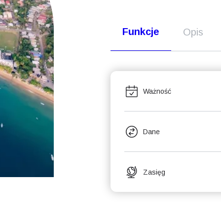
Funkcje
Opis
Ważność
Dane
Zasięg