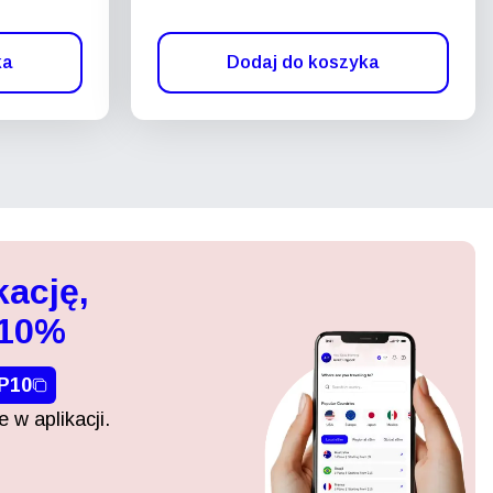
ka
Dodaj do koszyka
kację,
 10%
P10
 w aplikacji.
Zamknij wyskakujące okno