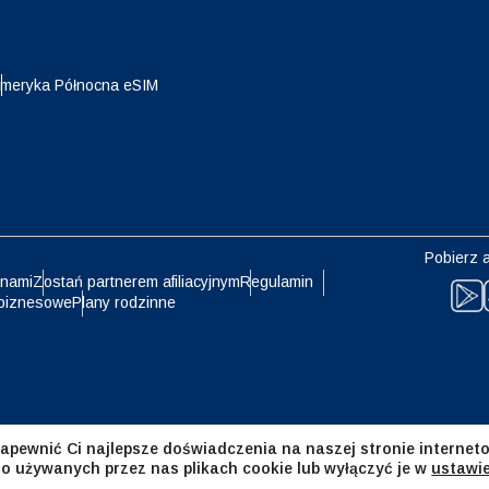
eutsch
Français
- Jen
EUR - Euro
meryka Północna eSIM
עברית
العرب
- Bat
PHP - Peso Filipińskie
日本語
한국어
- Rupia Indonezyjska
AUD - Dolar Australijski
Pobierz a
olski
Português
 nami
Zostań partnerem afiliacyjnym
Regulamin
biznesowe
Plany rodzinne
- Dolar Kanadyjski
GBP - Funt Szterling
ทย
Türkçe
- Dirham Zjednoczonych
ILS - Nowy Izraelski Szekel
atów Arabskich
简体中文
繁體中文
apewnić Ci najlepsze doświadczenia na naszej stronie interneto
- Frank Szwajcarski
NZD - Dolar Nowozelandzki
 o używanych przez nas plikach cookie lub wyłączyć je w
ustawi