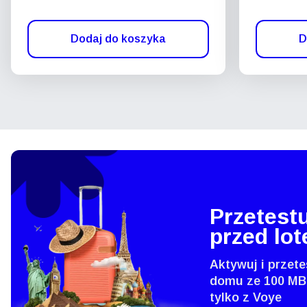
Dodaj do koszyka
D
Przetestu
przed lo
Aktywuj i przete
domu ze 100 MB
tylko z Voye