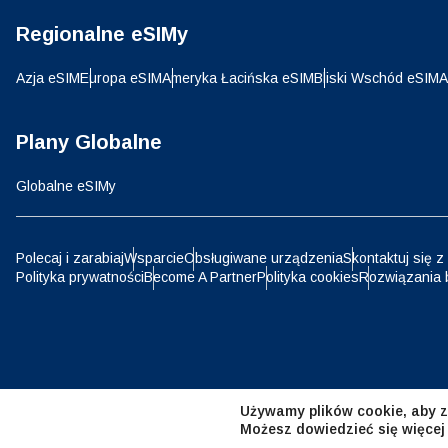
Regionalne eSIMy
D
JPY 
Azja eSIM
Europa eSIM
Ameryka Łacińska eSIM
Bliski Wschód eSIM
A
ية
THB 
Plany Globalne
Globalne eSIMy
IDR 
P
Polecaj i zarabiaj
Wsparcie
Obsługiwane urządzenia
Skontaktuj się z
Polityka prywatności
Become A Partner
Polityka cookies
Rozwiązania 
CAD 
ไ
AED 
Emir
Używamy plików cookie, aby z
CHF 
Możesz dowiedzieć się więcej