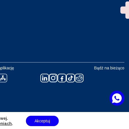
plikację
Bądź na bieżąco
wej.
Akceptuj
eniach
.