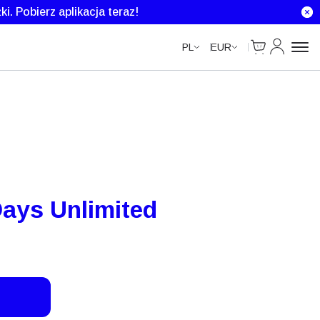
Unlimited Data
Unlimited Data
Unlimited Data
ki.
Pobierz aplikacja teraz!
Cart
Moje kont
PL
EUR
ays Unlimited