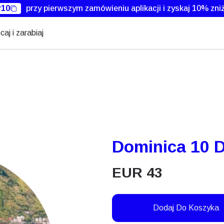
10
przy pierwszym zamówieniu aplikacji i zyskaj 10% zniż
caj i zarabiaj
Dominica 10 D
EUR
43
Dodaj Do Koszyka