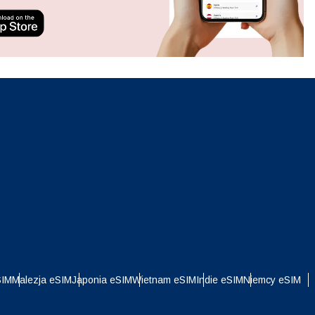
ation.
n scan
efits
Zamknij wyskakujące okno
Zamknij wyskakujące okno
i
SIM
Malezja eSIM
Japonia eSIM
Wietnam eSIM
Indie eSIM
Niemcy eSIM