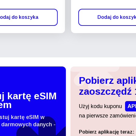
odaj do koszyka
Dodaj do koszy
Pobierz apli
zaoszczędź
j kartę eSIM
tem
Użyj kodu kuponu
AP
na pierwsze zamówienie
stuj kartę eSIM w
 darmowych danych -
Pobierz aplikację teraz:
Zaloguj się lub zarejestruj