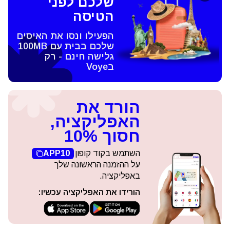
שלכם לפני
הטיסה
הפעילו ונסו את האיסים
שלכם בבית עם 100MB
גלישה חינם - רק
בVoye
הורד את
האפליקציה,
חסוך 10%
השתמש בקוד קופון
APP10
על ההזמנה הראשונה שלך
באפליקציה.
הורידו את האפליקציה עכשיו: