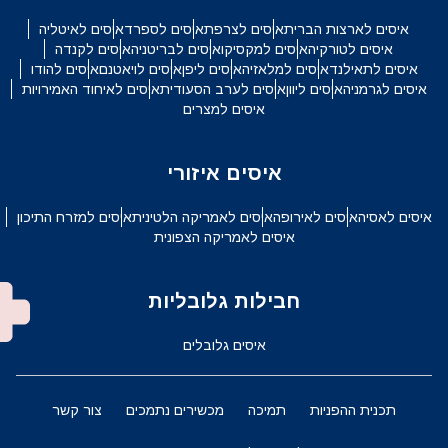
איסים לארצות הברית
איסים לצרפת
איסים לספרד
איסים לאיטליה
איסים לטורקיה
איסים למקסיקו
איסים לבריטניה
איסים לקנדה
איסים לתאילנד
איסים למלאזיה
איסים ליפן
איסים לויאטנם
איסים להודו
איסים לגרמניה
איסים ליוון
איסים לערב הסעודית
איסים לאיחוד האמירויות
איסים למצרים
איסים איזורי
איסים לאסיה
איסים לאירופה
איסים לאמריקה הלטינית
איסים למזרח התיכון
איסים לאמריקה הצפונית
חבילות גלובליות
איסים גלובלים
תכנית ההפניות
תמיכה
מכשירים נתמכים
צור קשר