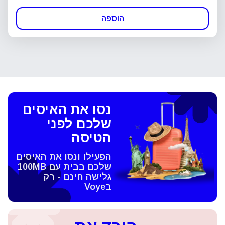
הוספה
נסו את האיסים
שלכם לפני
הטיסה
הפעילו ונסו את האיסים
שלכם בבית עם 100MB
גלישה חינם - רק
בVoye