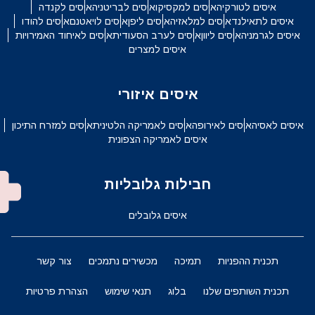
איסים לטורקיה
איסים למקסיקו
איסים לבריטניה
איסים לקנדה
איסים לתאילנד
איסים למלאזיה
איסים ליפן
איסים לויאטנם
איסים להודו
איסים לגרמניה
איסים ליוון
איסים לערב הסעודית
איסים לאיחוד האמירויות
איסים למצרים
איסים איזורי
איסים לאסיה
איסים לאירופה
איסים לאמריקה הלטינית
איסים למזרח התיכון
איסים לאמריקה הצפונית
חבילות גלובליות
איסים גלובלים
תכנית ההפניות
תמיכה
מכשירים נתמכים
צור קשר
תכנית השותפים שלנו
בלוג
תנאי שימוש
הצהרת פרטיות