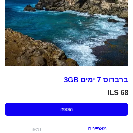
ברבדוס 7 ימים 3GB
ILS
68
הוספה
מאפיינים
תיאור