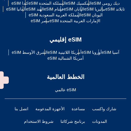
ديك رومى eSIM
المكسيك eSIM
المملكة المتحدة eSIM
كندا eSIM
تايلاند eSIM
ماليزيا eSIM
اليابان eSIM
فيتنام eSIM
الهند eSIM
ألمانيا eSIM
اليونان eSIM
المملكة العربية السعودية eSIM
الإمارات العربية المتحدة eSIM
مصر eSIM
eSIM إقليمي
آسيا eSIM
أوروبا eSIM
أمريكا اللاتينية eSIM
الشرق الأوسط eSIM
أمريكا الشمالية eSIM
الخطط العالمية
eSIM عالمي
شارك واكسب
مساعدة
الأجهزة المدعومة
اتصل بنا
المدونات
برنامج شركائنا
شروط الاستخدام