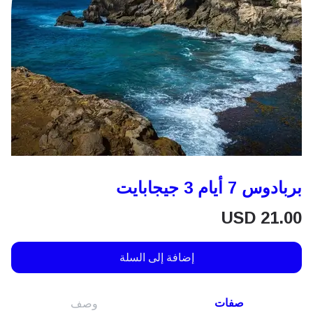
بربادوس 7 أيام 3 جيجابايت
USD
21.00
إضافة إلى السلة
صفات
وصف