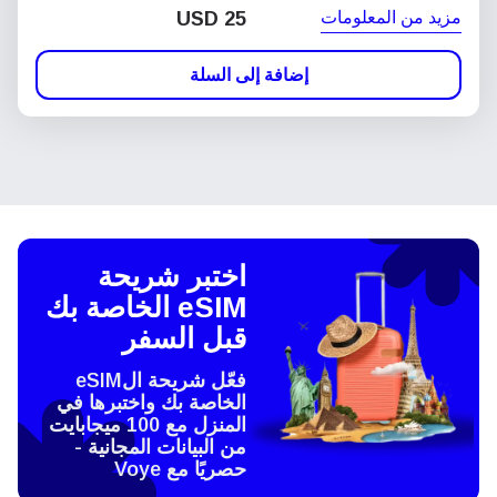
مزيد من المعلومات
USD
25
إضافة إلى السلة
اختبر شريحة
eSIM الخاصة بك
قبل السفر
فعّل شريحة الeSIM
الخاصة بك واختبرها في
المنزل مع 100 ميجابايت
من البيانات المجانية -
حصريًا مع Voye