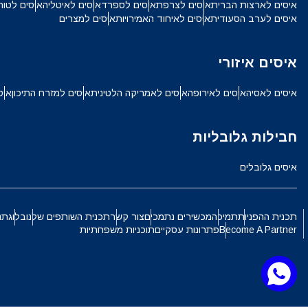
איסים לארצות הברית
איסים לצרפת
איסים לספרד
איסים לאיטליה
איסים לטור
SGD - דולר סינגפורי
איסים לערב הסעודית
איסים לאיחוד האמירויות
איסים למצרים
ch
איסים איזורי
JPY - ין יפני
الع
איסים לאסיה
איסים לאירופה
איסים לאמריקה הלטינית
איסים למזרח התיכון
איס
THB - באט תאילנדי
חבילות גלובליות
語
IDR - רופיה אינדונזית
איסים גלובלים
ki
CAD - דולר קנדי
תכנית ההפניות
תמיכה
מכשירים נתמכים
צור קשר
תכנית השותפים שלנו
בלוג
תנ
Become A Partner
פתרונות עסקיים
תוכניות משפחתיות
ทย
AED - דירהם איחוד האמירויות הערביות
文