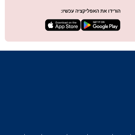
הורידו את האפליקציה עכשיו:
techn
They 
or e