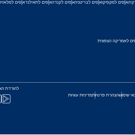
קיה
איסים למקסיקו
איסים לבריטניה
איסים לקנדה
איסים לתאילנד
איסים למלאזיה
TWD - דולר טייוואני חדש
Français
Deuts
EUR - יורו
ربية
עברית
ים לאמריקה הצפונית
PHP - פזו פיליפיני
한국어
日本
AUD - דולר אוסטרלי
Português
Pols
להורדת הא
GBP - לירה שטרלינג
אי שימוש
הצהרת פרטיות
מדיניות עוגיות
Türkçe
ไ
ILS - שקל ישראלי חדש
繁體中文
简体中