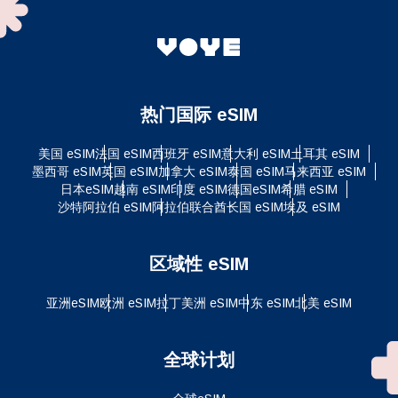
热门国际 eSIM
美国 eSIM
法国 eSIM
西班牙 eSIM
意大利 eSIM
土耳其 eSIM
墨西哥 eSIM
英国 eSIM
加拿大 eSIM
泰国 eSIM
马来西亚 eSIM
日本eSIM
越南 eSIM
印度 eSIM
德国eSIM
希腊 eSIM
沙特阿拉伯 eSIM
阿拉伯联合酋长国 eSIM
埃及 eSIM
区域性 eSIM
亚洲eSIM
欧洲 eSIM
拉丁美洲 eSIM
中东 eSIM
北美 eSIM
全球计划