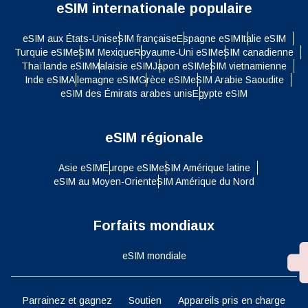
eSIM internationale populaire
eSIM aux États-Unis
eSIM française
Espagne eSIM
Italie eSIM
Turquie eSIM
eSIM Mexique
Royaume-Uni eSIM
eSIM canadienne
Thaïlande eSIM
Malaisie eSIM
Japon eSIM
eSIM vietnamienne
Inde eSIM
Allemagne eSIM
Grèce eSIM
eSIM Arabie Saoudite
eSIM des Émirats arabes unis
Egypte eSIM
eSIM régionale
Asie eSIM
Europe eSIM
eSIM Amérique latine
eSIM au Moyen-Orient
eSIM Amérique du Nord
Forfaits mondiaux
eSIM mondiale
Parrainez et gagnez
Soutien
Appareils pris en charge