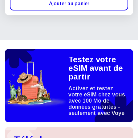
Ajouter au panier
Testez votre
eSIM avant de
partir
Activez et testez
votre eSIM chez vous
avec 100 Mo de
données gratuites -
seulement avec Voye