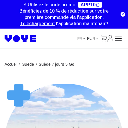
Unlimited Data
Unlimited Data
Unlimited Data
Unlimited Data
⚡ Utilisez le code promo
APP10
Bénéficiez de 10 % de réduction sur votre
première commande via l'application.
Téléchargement
l'application maintenant!
Cart
Mon com
FR
EUR
Accueil
Suède
Suède 7 jours 5 Go