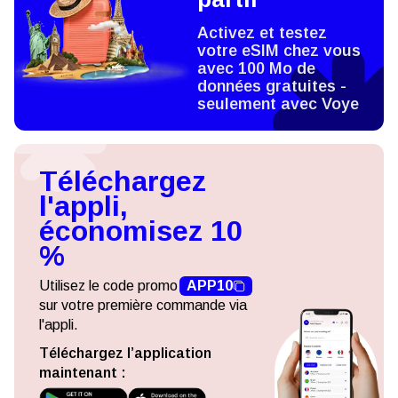
Activez et testez
votre eSIM chez vous
avec 100 Mo de
données gratuites -
seulement avec Voye
Téléchargez
l'appli,
économisez 10
%
Utilisez le code promo
APP10
sur votre première commande via
l'appli.
Téléchargez l’application
maintenant :