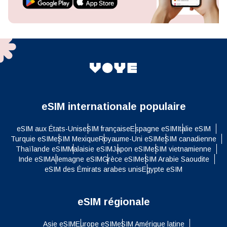
eSIM internationale populaire
eSIM aux États-Unis
eSIM française
Espagne eSIM
Italie eSIM
Turquie eSIM
eSIM Mexique
Royaume-Uni eSIM
eSIM canadienne
Thaïlande eSIM
Malaisie eSIM
Japon eSIM
eSIM vietnamienne
Inde eSIM
Allemagne eSIM
Grèce eSIM
eSIM Arabie Saoudite
eSIM des Émirats arabes unis
Egypte eSIM
eSIM régionale
Asie eSIM
Europe eSIM
eSIM Amérique latine