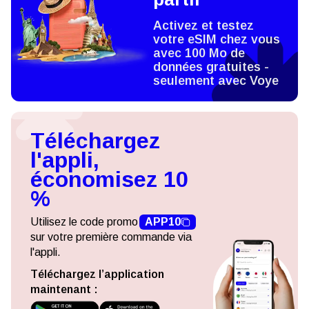
Activez et testez
votre eSIM chez vous
avec 100 Mo de
données gratuites -
seulement avec Voye
Téléchargez
l'appli,
économisez 10
%
Utilisez le code promo
APP10
sur votre première commande via
l'appli.
Téléchargez l’application
maintenant :