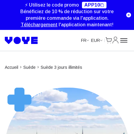
Unlimited Data
Unlimited Data
Unlimited Data
Unlimited Data
⚡ Utilisez le code promo
APP10
Bénéficiez de 10 % de réduction sur votre
première commande via l'application.
Téléchargement
l'application maintenant!
Cart
Mon com
FR
EUR
Accueil
Suède
Suède 3 jours illimités