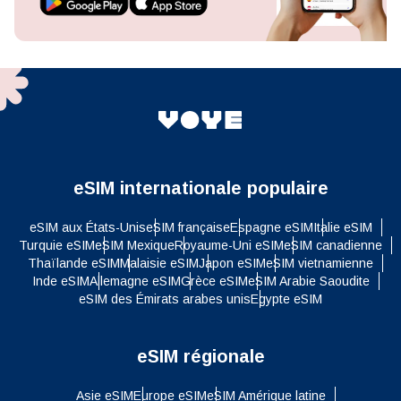
eSIM internationale populaire
eSIM aux États-Unis
eSIM française
Espagne eSIM
Italie eSIM
Turquie eSIM
eSIM Mexique
Royaume-Uni eSIM
eSIM canadienne
Thaïlande eSIM
Malaisie eSIM
Japon eSIM
eSIM vietnamienne
Inde eSIM
Allemagne eSIM
Grèce eSIM
eSIM Arabie Saoudite
eSIM des Émirats arabes unis
Egypte eSIM
eSIM régionale
Asie eSIM
Europe eSIM
eSIM Amérique latine