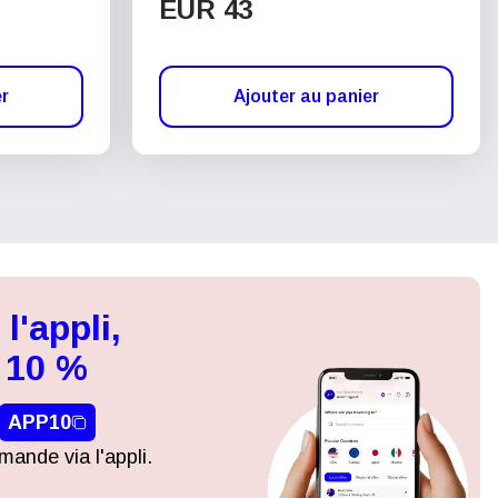
EUR 43
er
Ajouter au panier
l'appli,
 10 %
APP10
ande via l'appli.