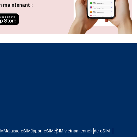
Fermer la fenêtre contextuelle
n maintenant :
ation.
n scan
efits
Fermer la fenêtre contextuelle
Fermer la fenêtre contextuelle
IM
Malaisie eSIM
Japon eSIM
eSIM vietnamienne
Inde eSIM