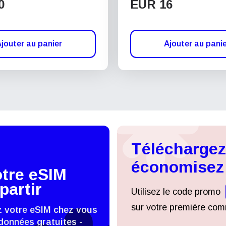
0
EUR 16
jouter au panier
Ajouter au pani
Téléchargez 
économisez
otre eSIM
partir
Utilisez le code promo
sur votre première comm
z votre eSIM chez vous
données gratuites -