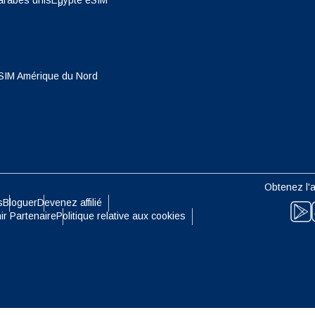
arabes unis
Egypte eSIM
- Dollar De Singapour
TWD - Nouveau Dollar De Taïwa
eutsch
Français
- Yen Japonais
EUR - Euro
SIM Amérique du Nord
עברית
العرب
- Baht Thaïlandais
PHP - Peso Philippin
日本語
한국어
- Roupiah Indonésienne
AUD - Dollar Australien
Obtenez l'a
olski
Português
s
Bloguer
Devenez affilié
- Dollar Canadien
GBP - Livre Sterling
ir Partenaire
Politique relative aux cookies
ทย
Türkçe
- Dirham Des Emirats Arabes
ILS - Shekel Israélien
简体中文
繁體中文