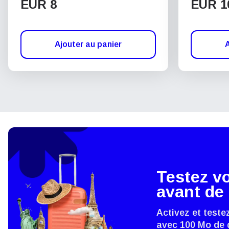
EUR 8
EUR 1
Ajouter au panier
A
Testez v
avant de 
Activez et teste
avec 100 Mo de 