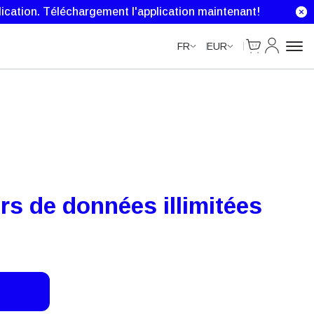
Unlimited Data
ication.
Téléchargement l'application maintenant!
Cart
Mon comp
FR
EUR
rs de données illimitées