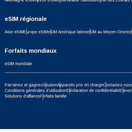
Allemagne eSIM
Grèce eSIM
eSIM Arabie Saoudite
eSIM des Émirats 
SGD 
D
eSIM régionale
JPY 
Asie eSIM
Europe eSIM
eSIM Amérique latine
eSIM au Moyen-Orient
e
ية
THB 
Forfaits mondiaux
eSIM mondiale
IDR 
P
Parrainez et gagnez
Soutien
Appareils pris en charge
Contactez-nou
CAD 
Conditions générales d’utilisation
Déclaration de confidentialité
Deven
Solutions d’affaires
Forfaits famille
ไ
AED 
Unis