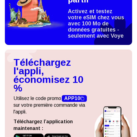
Activez et testez
votre eSIM chez vous
avec 100 Mo de
données gratuites -
seulement avec Voye
Téléchargez
l'appli,
économisez 10
%
Utilisez le code promo
APP10
sur votre première commande via
l'appli.
Téléchargez l’application
maintenant :