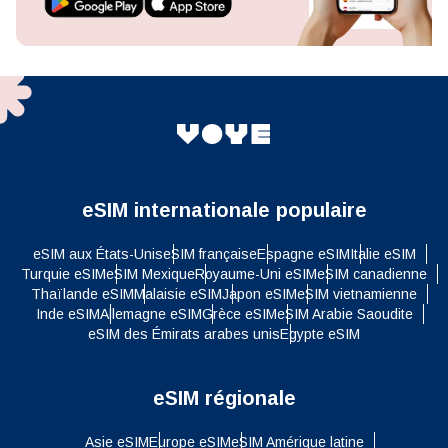
eSIM internationale populaire
eSIM aux États-Unis
eSIM française
Espagne eSIM
Italie eSIM
Turquie eSIM
eSIM Mexique
Royaume-Uni eSIM
eSIM canadienne
Thaïlande eSIM
Malaisie eSIM
Japon eSIM
eSIM vietnamienne
Inde eSIM
Allemagne eSIM
Grèce eSIM
eSIM Arabie Saoudite
eSIM des Émirats arabes unis
Egypte eSIM
eSIM régionale
Asie eSIM
Europe eSIM
eSIM Amérique latine