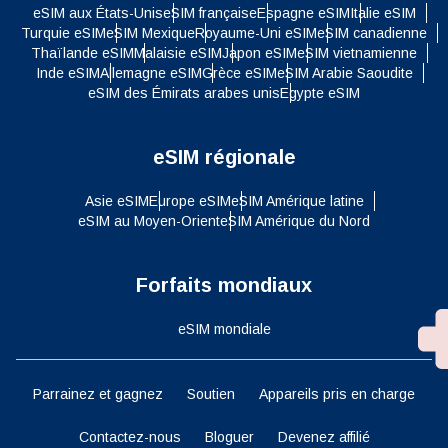
eSIM aux États-Unis
eSIM française
Espagne eSIM
Italie eSIM
Turquie eSIM
eSIM Mexique
Royaume-Uni eSIM
eSIM canadienne
Thaïlande eSIM
Malaisie eSIM
Japon eSIM
eSIM vietnamienne
Inde eSIM
Allemagne eSIM
Grèce eSIM
eSIM Arabie Saoudite
eSIM des Émirats arabes unis
Egypte eSIM
eSIM régionale
Asie eSIM
Europe eSIM
eSIM Amérique latine
eSIM au Moyen-Orient
eSIM Amérique du Nord
Forfaits mondiaux
eSIM mondiale
Parrainez et gagnez
Soutien
Appareils pris en charge
Contactez-nous
Bloguer
Devenez affilié