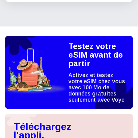
Testez votre
eSIM avant de
partir
Activez et testez
votre eSIM chez vous
avec 100 Mo de
données gratuites -
seulement avec Voye
Téléchargez
l'appli,