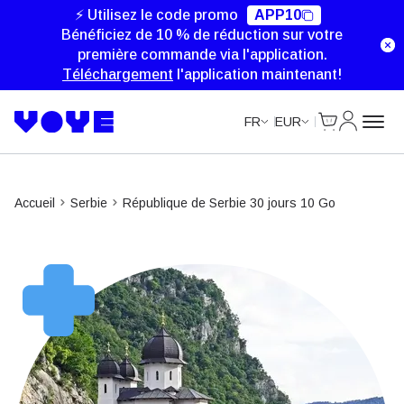
⚡ Utilisez le code promo
APP10
Bénéficiez de 10 % de réduction sur votre
première commande via l'application.
Téléchargement
l'application maintenant!
Cart
Mon com
FR
EUR
Accueil
Serbie
République de Serbie 30 jours 10 Go