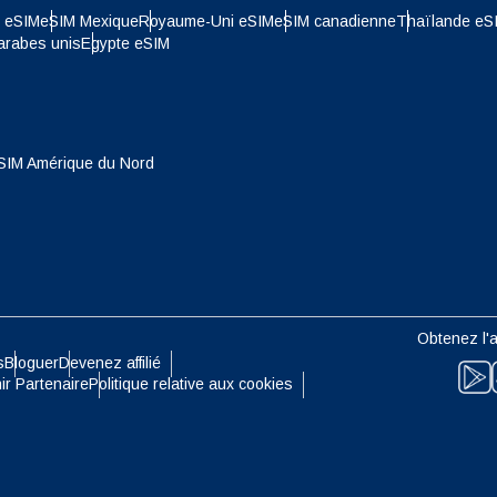
nglish
Español
e eSIM
eSIM Mexique
Royaume-Uni eSIM
eSIM canadienne
Thaïlande eS
- Dollar De Singapour
TWD - Nouveau Dollar De Taïwa
arabes unis
Egypte eSIM
eutsch
Français
- Yen Japonais
EUR - Euro
SIM Amérique du Nord
עברית
العرب
- Baht Thaïlandais
PHP - Peso Philippin
日本語
한국어
- Roupiah Indonésienne
AUD - Dollar Australien
olski
Português
Obtenez l'a
- Dollar Canadien
GBP - Livre Sterling
s
Bloguer
Devenez affilié
ir Partenaire
Politique relative aux cookies
ทย
Türkçe
- Dirham Des Emirats Arabes
ILS - Shekel Israélien
简体中文
繁體中文