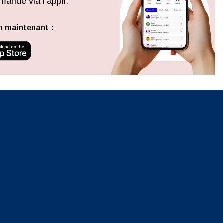
ande via l'appli.
Fermer la fenêtre contextuelle
n maintenant :
ation.
n scan
efits
Fermer la fenêtre contextuelle
Fermer la fenêtre contextuelle