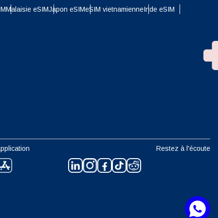
IM
Malaisie eSIM
Japon eSIM
eSIM vietnamienne
Inde eSIM
n
pplication
Restez à l'écoute