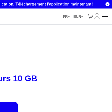
Unlimited Data
Unlimited Data
Unlimited Data
ication.
Téléchargement l'application maintenant!
Cart
Mon comp
FR
EUR
urs 10 GB