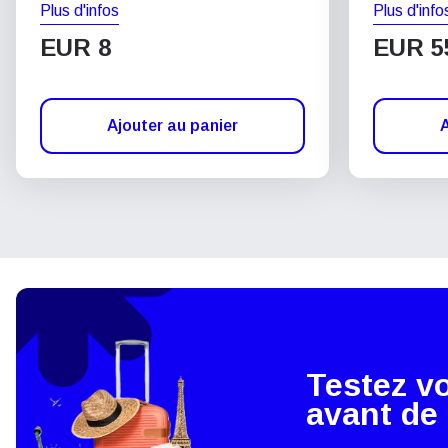
Plus d'infos
Plus d'info
EUR 8
EUR 5
Ajouter au panier
A
Testez v
avant de 