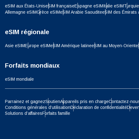
E
eSIM aux États-Unis
eSIM française
Espagne eSIM
Italie eSIM
Turqui
SGD 
Allemagne eSIM
Grèce eSIM
eSIM Arabie Saoudite
eSIM des Émirats 
D
eSIM régionale
JPY 
Asie eSIM
Europe eSIM
eSIM Amérique latine
eSIM au Moyen-Orient
e
ية
THB 
Forfaits mondiaux
IDR 
eSIM mondiale
P
CAD 
Parrainez et gagnez
Soutien
Appareils pris en charge
Contactez-nou
Conditions générales d’utilisation
Déclaration de confidentialité
Deven
ไ
Solutions d’affaires
Forfaits famille
AED 
Unis