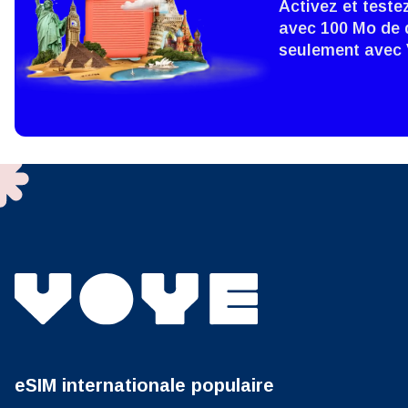
Activez et teste
avec 100 Mo de 
How 
seulement avec
To get
techno
They w
or ent
of eSI
Sél
Adres
Sél
Devise
USD 
eSIM internationale populaire