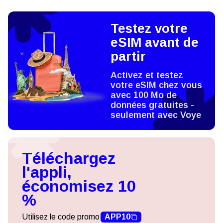
Testez votre
eSIM avant de
partir
Activez et testez
votre eSIM chez vous
avec 100 Mo de
données gratuites -
seulement avec Voye
Téléchargez
l'appli,
économisez 10
%
Utilisez le code promo
APP10