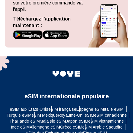
sur votre première commande via
l'appli.
Téléchargez l’application
maintenant :
eSIM internationale populaire
eSIM aux États-Unis
eSIM française
Espagne eSIM
Italie eSIM
Turquie eSIM
eSIM Mexique
Royaume-Uni eSIM
eSIM canadienne
Thaïlande eSIM
Malaisie eSIM
Japon eSIM
eSIM vietnamienne
Inde eSIM
Allemagne eSIM
Grèce eSIM
eSIM Arabie Saoudite
eSIM des Émirats arabes unis
Egypte eSIM