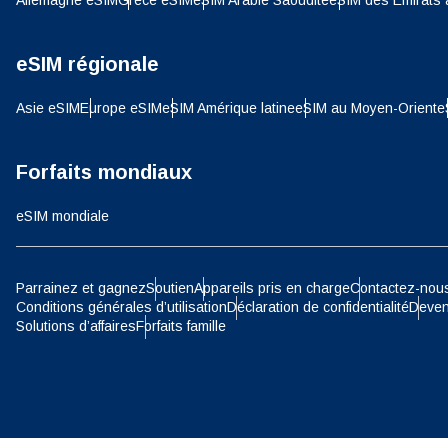
Allemagne eSIM
Grèce eSIM
eSIM Arabie Saoudite
eSIM des Émirats 
SGD 
D
eSIM régionale
JPY 
Asie eSIM
Europe eSIM
eSIM Amérique latine
eSIM au Moyen-Orient
e
ية
THB 
Forfaits mondiaux
eSIM mondiale
IDR 
P
Parrainez et gagnez
Soutien
Appareils pris en charge
Contactez-nou
CAD 
Conditions générales d’utilisation
Déclaration de confidentialité
Deven
Solutions d’affaires
Forfaits famille
ไ
AED 
Unis