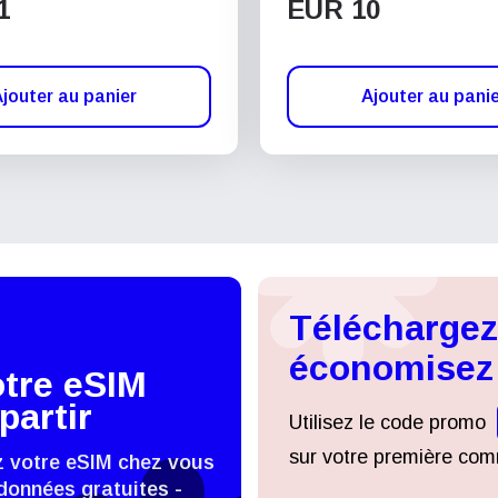
1
EUR 10
jouter au panier
Ajouter au pani
Téléchargez 
économisez
otre eSIM
partir
Utilisez le code promo
sur votre première comm
z votre eSIM chez vous
données gratuites -