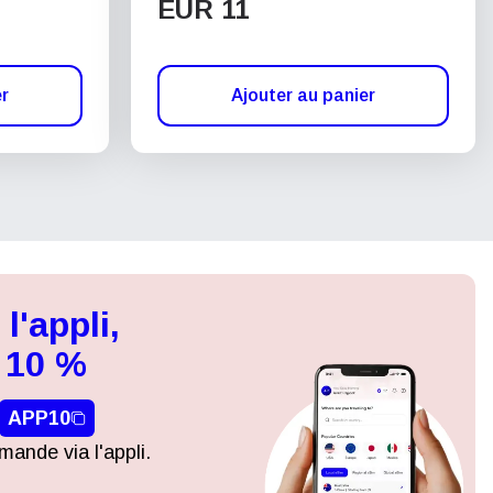
EUR 11
er
Ajouter au panier
l'appli,
 10 %
APP10
ande via l'appli.