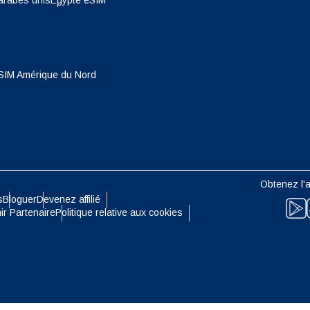
arabes unis
Egypte eSIM
- Dollar De Singapour
TWD - Nouveau Dollar De Taïwa
eutsch
Français
- Yen Japonais
EUR - Euro
SIM Amérique du Nord
עברית
العرب
- Baht Thaïlandais
PHP - Peso Philippin
日本語
한국어
- Roupiah Indonésienne
AUD - Dollar Australien
Obtenez l'a
olski
Português
s
Bloguer
Devenez affilié
- Dollar Canadien
GBP - Livre Sterling
ir Partenaire
Politique relative aux cookies
ทย
Türkçe
- Dirham Des Emirats Arabes
ILS - Shekel Israélien
简体中文
繁體中文