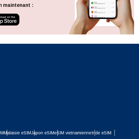
Fermer la fenêtre contextuelle
n maintenant :
ation.
n scan
efits
Fermer la fenêtre contextuelle
Fermer la fenêtre contextuelle
IM
Malaisie eSIM
Japon eSIM
eSIM vietnamienne
Inde eSIM