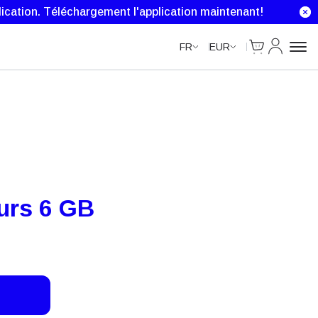
Unlimited Data
ication.
Téléchargement l'application maintenant!
Cart
Mon comp
FR
EUR
urs 6 GB