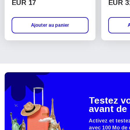
EUR 17
EUR 3
Ajouter au panier
A
Testez v
avant de 
Activez et teste
avec 100 Mo de 