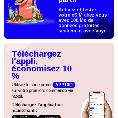
Activez et testez
votre eSIM chez vous
avec 100 Mo de
données gratuites -
seulement avec Voye
Téléchargez
l'appli,
économisez 10
%
Utilisez le code promo
APP10
sur votre première commande via
l'appli.
Téléchargez l’application
maintenant :