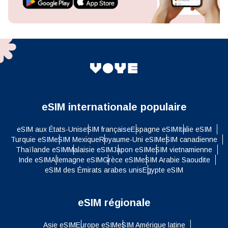
eSIM internationale populaire
eSIM aux États-Unis
eSIM française
Espagne eSIM
Italie eSIM
Turquie eSIM
eSIM Mexique
Royaume-Uni eSIM
eSIM canadienne
Thaïlande eSIM
Malaisie eSIM
Japon eSIM
eSIM vietnamienne
Inde eSIM
Allemagne eSIM
Grèce eSIM
eSIM Arabie Saoudite
eSIM des Émirats arabes unis
Egypte eSIM
eSIM régionale
Asie eSIM
Europe eSIM
eSIM Amérique latine