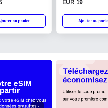
5
EUR 19
jouter au panier
Ajouter au pani
Téléchargez 
économisez
otre eSIM
partir
Utilisez le code promo
sur votre première comm
z votre eSIM chez vous
données gratuites -