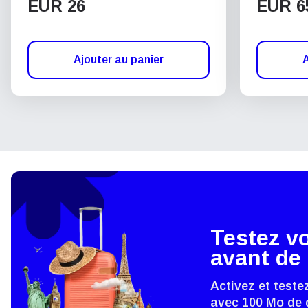
EUR 26
EUR 6
Ajouter au panier
A
Testez v
avant de 
Activez et teste
avec 100 Mo de 