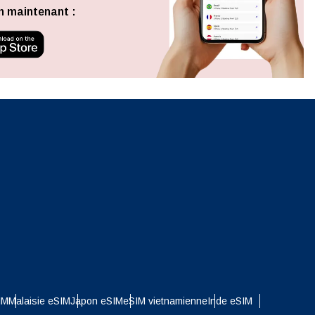
Fermer la fenêtre contextuelle
n maintenant :
ation.
n scan
efits
Fermer la fenêtre contextuelle
Fermer la fenêtre contextuelle
IM
Malaisie eSIM
Japon eSIM
eSIM vietnamienne
Inde eSIM