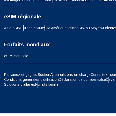
Allemagne eSIM
Grèce eSIM
eSIM Arabie Saoudite
eSIM des Émirats 
SGD 
D
eSIM régionale
JPY 
Asie eSIM
Europe eSIM
eSIM Amérique latine
eSIM au Moyen-Orient
e
ية
THB 
Forfaits mondiaux
eSIM mondiale
IDR 
P
Parrainez et gagnez
Soutien
Appareils pris en charge
Contactez-nou
CAD 
Conditions générales d’utilisation
Déclaration de confidentialité
Deven
Solutions d’affaires
Forfaits famille
ไ
AED 
Unis