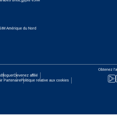
arabes unis
Egypte eSIM
- Dollar De Singapour
TWD - Nouveau Dollar De Taïwa
eutsch
Français
- Yen Japonais
EUR - Euro
SIM Amérique du Nord
עברית
العرب
- Baht Thaïlandais
PHP - Peso Philippin
日本語
한국어
- Roupiah Indonésienne
AUD - Dollar Australien
Obtenez l'a
olski
Português
s
Bloguer
Devenez affilié
- Dollar Canadien
GBP - Livre Sterling
ir Partenaire
Politique relative aux cookies
ทย
Türkçe
- Dirham Des Emirats Arabes
ILS - Shekel Israélien
简体中文
繁體中文