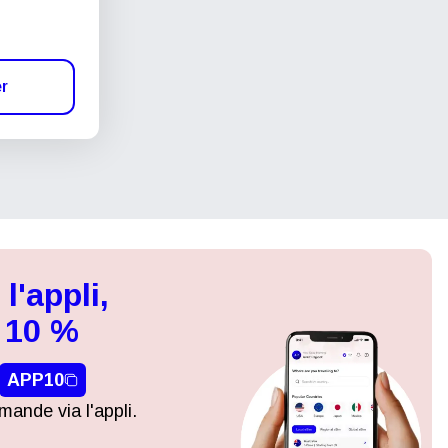
er
l'appli,
 10 %
APP10
ande via l'appli.