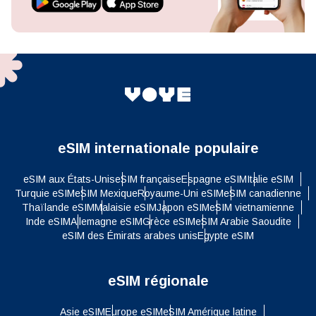
eSIM internationale populaire
eSIM aux États-Unis
eSIM française
Espagne eSIM
Italie eSIM
Turquie eSIM
eSIM Mexique
Royaume-Uni eSIM
eSIM canadienne
Thaïlande eSIM
Malaisie eSIM
Japon eSIM
eSIM vietnamienne
Inde eSIM
Allemagne eSIM
Grèce eSIM
eSIM Arabie Saoudite
eSIM des Émirats arabes unis
Egypte eSIM
eSIM régionale
Asie eSIM
Europe eSIM
eSIM Amérique latine