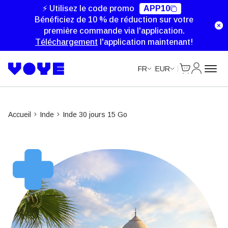
Unlimited Data
Unlimited Data
Unlimited Data
Unlimited Data
⚡ Utilisez le code promo
APP10
Bénéficiez de 10 % de réduction sur votre
première commande via l'application.
Téléchargement
l'application maintenant!
Cart
Mon com
FR
EUR
Accueil
Inde
Inde 30 jours 15 Go