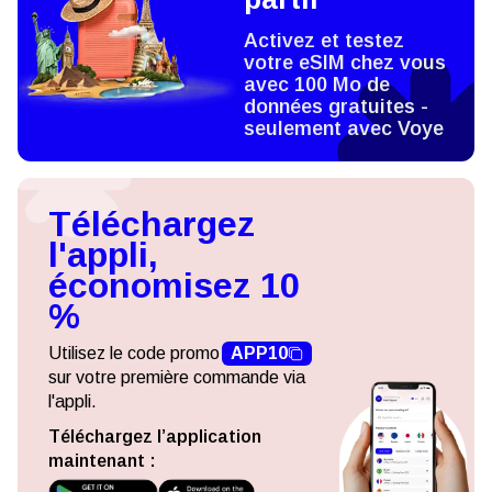
Activez et testez
votre eSIM chez vous
avec 100 Mo de
données gratuites -
seulement avec Voye
Téléchargez
l'appli,
économisez 10
%
Utilisez le code promo
APP10
sur votre première commande via
l'appli.
Téléchargez l’application
maintenant :