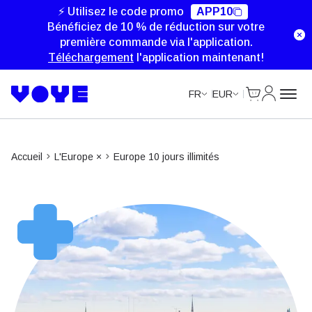
Unlimited Data
Unlimited Data
Unlimited Data
⚡ Utilisez le code promo
APP10
Bénéficiez de 10 % de réduction sur votre
première commande via l'application.
Téléchargement
l'application maintenant!
Cart
Mon com
FR
EUR
Accueil
L'Europe ×
Europe 10 jours illimités