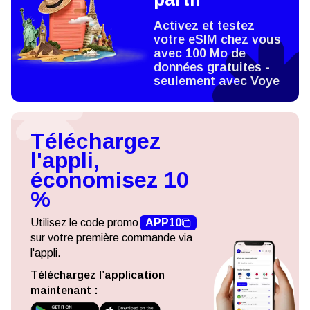
Activez et testez
votre eSIM chez vous
avec 100 Mo de
données gratuites -
seulement avec Voye
Téléchargez
l'appli,
économisez 10
%
Utilisez le code promo
APP10
sur votre première commande via
l'appli.
Téléchargez l’application
maintenant :