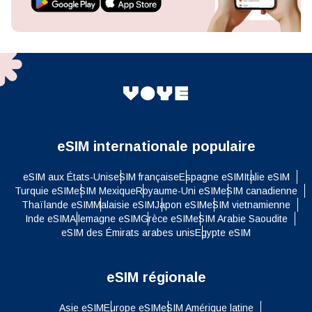
eSIM internationale populaire
eSIM aux États-Unis
eSIM française
Espagne eSIM
Italie eSIM
Turquie eSIM
eSIM Mexique
Royaume-Uni eSIM
eSIM canadienne
Thaïlande eSIM
Malaisie eSIM
Japon eSIM
eSIM vietnamienne
Inde eSIM
Allemagne eSIM
Grèce eSIM
eSIM Arabie Saoudite
eSIM des Émirats arabes unis
Egypte eSIM
eSIM régionale
Asie eSIM
Europe eSIM
eSIM Amérique latine