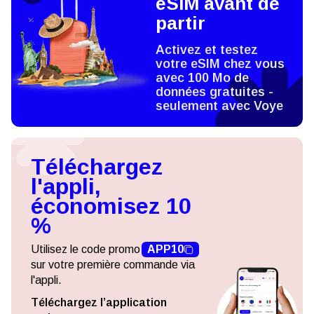
eSIM avant de
partir
Activez et testez
votre eSIM chez vous
avec 100 Mo de
données gratuites -
seulement avec Voye
Téléchargez
l'appli,
économisez 10
%
Utilisez le code promo
APP10
sur votre première commande via
l'appli.
Téléchargez l’application