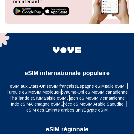
maintenant :
eSIM internationale populaire
eSIM aux États-Unis
eSIM française
Espagne eSIM
Italie eSIM
Turquie eSIM
eSIM Mexique
Royaume-Uni eSIM
eSIM canadienne
Thaïlande eSIM
Malaisie eSIM
Japon eSIM
eSIM vietnamienne
Inde eSIM
Allemagne eSIM
Grèce eSIM
eSIM Arabie Saoudite
eSIM des Émirats arabes unis
Egypte eSIM
eSIM régionale