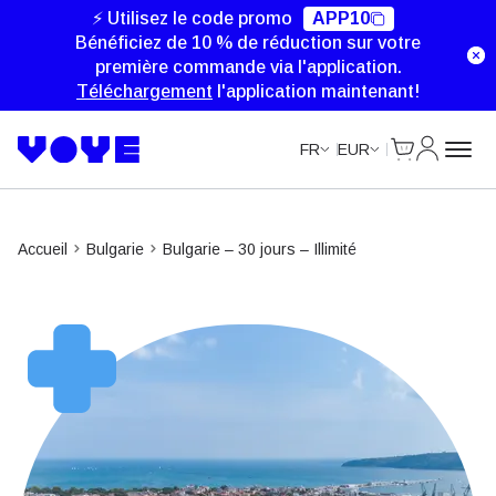
Unlimited Data
⚡ Utilisez le code promo
APP10
Bénéficiez de 10 % de réduction sur votre
première commande via l'application.
Téléchargement
l'application maintenant!
Cart
Mon com
FR
EUR
Accueil
Bulgarie
Bulgarie – 30 jours – Illimité