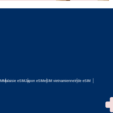
n
IM
Malaisie eSIM
Japon eSIM
eSIM vietnamienne
Inde eSIM