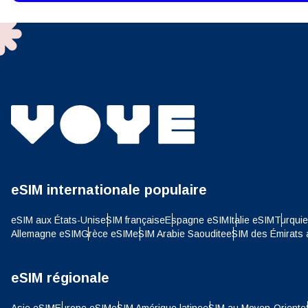
USD 
E
SGD 
D
JPY 
eSIM internationale populaire
ية
THB 
eSIM aux États-Unis
eSIM française
Espagne eSIM
Italie eSIM
Turqui
Allemagne eSIM
Grèce eSIM
eSIM Arabie Saoudite
eSIM des Émirats 
IDR 
eSIM régionale
P