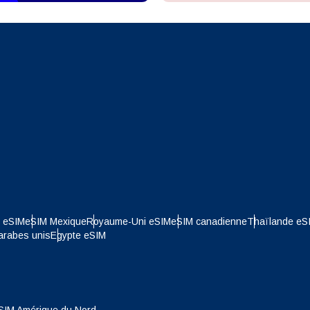
Envoyer Le Code OTP
- Dollar Américain
KRW - Won Sud Coréen
nglish
Español
- Dollar De Singapour
TWD - Nouveau Dollar De Taïwa
eutsch
Français
- Yen Japonais
EUR - Euro
עברית
العرب
- Baht Thaïlandais
PHP - Peso Philippin
e eSIM
eSIM Mexique
Royaume-Uni eSIM
eSIM canadienne
Thaïlande eS
arabes unis
Egypte eSIM
日本語
한국어
- Roupiah Indonésienne
AUD - Dollar Australien
olski
Português