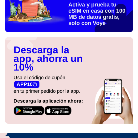
Activa y prueba tu
eSIM en casa con 100
MB de datos gratis,
solo con Voye
Descarga la
app, ahorra un
10%
Usa el código de cupón
APP10
en tu primer pedido por la app.
Descarga la aplicación ahora: