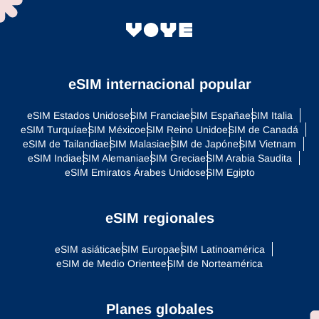
eSIM internacional popular
eSIM Estados Unidos
eSIM Francia
eSIM España
eSIM Italia
eSIM Turquía
eSIM México
eSIM Reino Unido
eSIM de Canadá
eSIM de Tailandia
eSIM Malasia
eSIM de Japón
eSIM Vietnam
eSIM India
eSIM Alemania
eSIM Grecia
eSIM Arabia Saudita
eSIM Emiratos Árabes Unidos
eSIM Egipto
eSIM regionales
eSIM asiática
eSIM Europa
eSIM Latinoamérica
eSIM de Medio Oriente
eSIM de Norteamérica
Planes globales