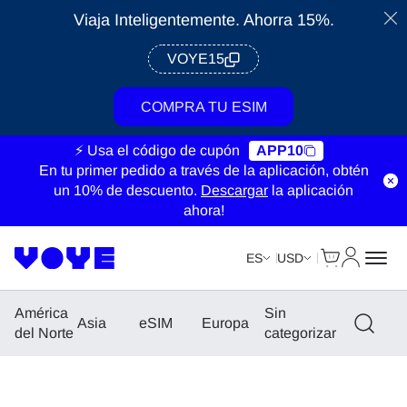
Viaja Inteligentemente. Ahorra 15%.
VOYE15
COMPRA TU ESIM
⚡ Usa el código de cupón
APP10
En tu primer pedido a través de la aplicación, obtén
un 10% de descuento.
Descargar
la aplicación
ahora!
Cart
Mi Cuent
ES
USD
América
Sin
Asia
eSIM
Europa
del Norte
categorizar