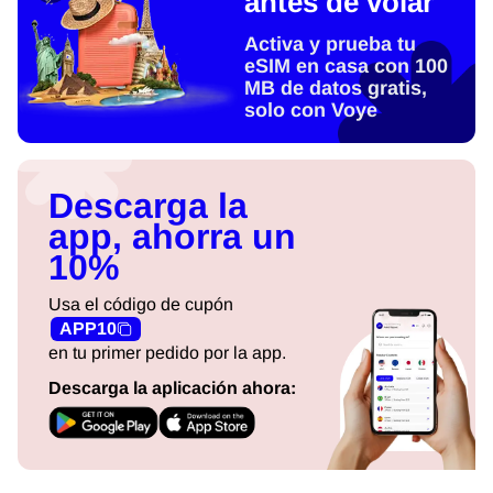
antes de volar
Activa y prueba tu
eSIM en casa con 100
MB de datos gratis,
solo con Voye
Descarga la
app, ahorra un
10%
Usa el código de cupón
APP10
en tu primer pedido por la app.
Descarga la aplicación ahora: