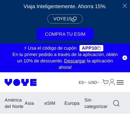
Viaja Inteligentemente. Ahorra 15%.
VOYE15
COMPRA TU ESIM
⚡ Usa el código de cupón
APP10
En tu primer pedido a través de la aplicación, obtén
un 10% de descuento.
Descargar
la aplicación
ahora!
Cart
Mi Cuent
ES
USD
América
Sin
Asia
eSIM
Europa
del Norte
categorizar