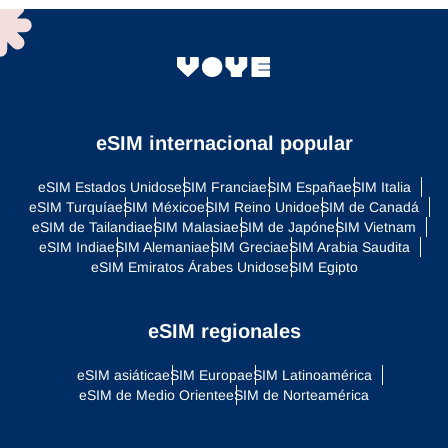
eSIM internacional popular
eSIM Estados Unidos
eSIM Francia
eSIM España
eSIM Italia
eSIM Turquía
eSIM México
eSIM Reino Unido
eSIM de Canadá
eSIM de Tailandia
eSIM Malasia
eSIM de Japón
eSIM Vietnam
eSIM India
eSIM Alemania
eSIM Grecia
eSIM Arabia Saudita
eSIM Emiratos Árabes Unidos
eSIM Egipto
eSIM regionales
eSIM asiática
eSIM Europa
eSIM Latinoamérica
eSIM de Medio Oriente
eSIM de Norteamérica