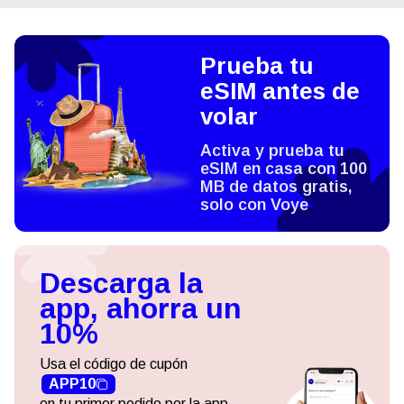
Prueba tu
eSIM antes de
volar
Activa y prueba tu
eSIM en casa con 100
MB de datos gratis,
solo con Voye
Descarga la
app, ahorra un
10%
Usa el código de cupón
APP10
en tu primer pedido por la app.