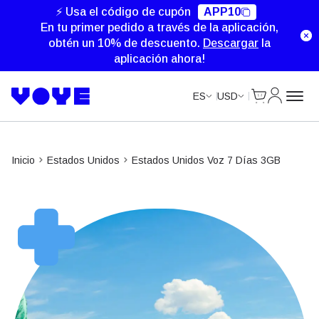
Data Calls
⚡ Usa el código de cupón
APP10
En tu primer pedido a través de la aplicación,
obtén un 10% de descuento.
Descargar
la
aplicación ahora!
Cart
Mi Cuent
ES
USD
Inicio
Estados Unidos
Estados Unidos Voz 7 Días 3GB