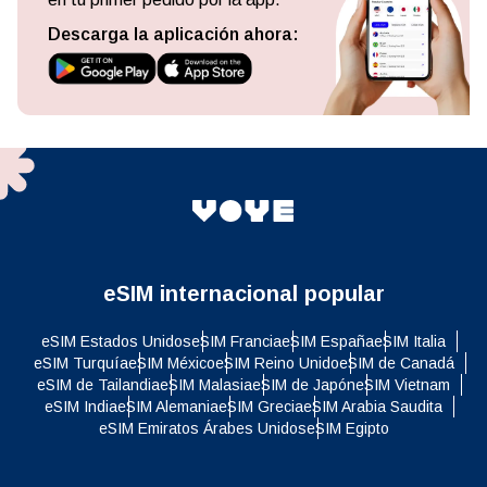
Descarga la aplicación ahora:
eSIM internacional popular
eSIM Estados Unidos
eSIM Francia
eSIM España
eSIM Italia
eSIM Turquía
eSIM México
eSIM Reino Unido
eSIM de Canadá
eSIM de Tailandia
eSIM Malasia
eSIM de Japón
eSIM Vietnam
eSIM India
eSIM Alemania
eSIM Grecia
eSIM Arabia Saudita
eSIM Emiratos Árabes Unidos
eSIM Egipto