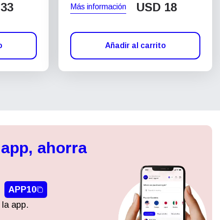
33
USD
18
Más información
o
Añadir al carrito
 app, ahorra
APP10
 la app.