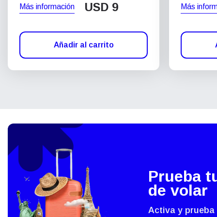
USD
9
Más información
Más infor
Añadir al carrito
Prueba t
de volar
Activa y prueba