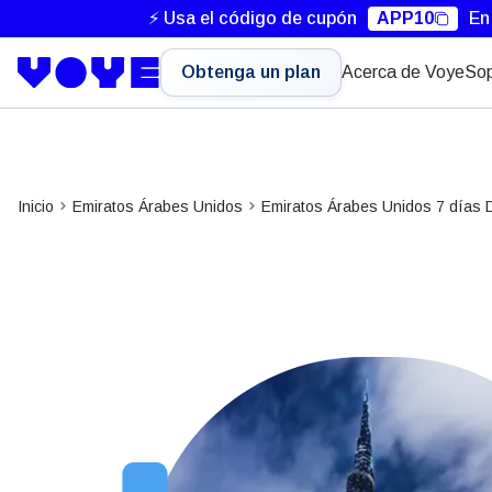
⚡ Usa el código de cupón
APP10
En
Obtenga un plan
Acerca de Voye
Sop
Inicio
Emiratos Árabes Unidos
Emiratos Árabes Unidos 7 días D