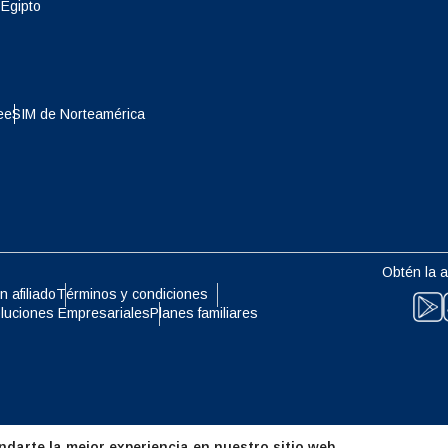
- Dólar De Singapur
TWD - Nuevo Dólar Taiwanés
Egipto
eutsch
Français
- Yen Japonés
EUR - Euro
e
eSIM de Norteamérica
עברית
العرب
- Baht Tailandés
PHP - Peso Filipino
日本語
한국어
- Rupia Indonesia
AUD - Dólar Australiano
olski
Português
Obtén la a
n afiliado
Términos y condiciones
- Dólar Canadiense
GBP - Libra Esterlina
luciones Empresariales
Planes familiares
ทย
Türkçe
- Dirham De Los Emiratos
ILS - Nuevo Shekel Israelí
es Unidos
简体中文
繁體中文
- Franco Suizo
NZD - Dólar De Nueva Zelanda
darte la mejor experiencia en nuestro sitio web.