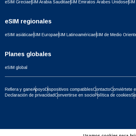
SGD 
eSIM Grecia
eSIM Arabia Saudita
eSIM Emiratos Árabes Unidos
eSIM 
D
eSIM regionales
JPY 
eSIM asiática
eSIM Europa
eSIM Latinoamérica
eSIM de Medio Orient
ية
THB 
Planes globales
eSIM global
IDR 
P
Refiera y gane
Apoyo
Dispositivos compatibles
Contacto
Conviértete e
CAD 
Declaración de privacidad
Convertirse en socio
Política de cookies
So
ไ
AED 
Árab
CHF 
Usamos cookies para brin