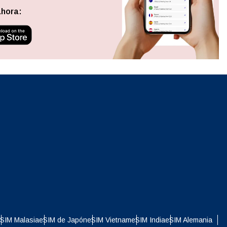
Cerrar ventana emergente
ahora:
ation.
n scan
efits
Cerrar ventana emergente
Cerrar ventana emergente
SIM Malasia
eSIM de Japón
eSIM Vietnam
eSIM India
eSIM Alemania