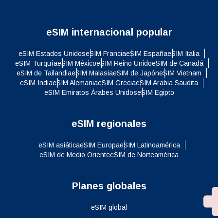
eSIM internacional popular
eSIM Estados Unidos
eSIM Francia
eSIM España
eSIM Italia
eSIM Turquía
eSIM México
eSIM Reino Unido
eSIM de Canadá
eSIM de Tailandia
eSIM Malasia
eSIM de Japón
eSIM Vietnam
eSIM India
eSIM Alemania
eSIM Grecia
eSIM Arabia Saudita
eSIM Emiratos Árabes Unidos
eSIM Egipto
eSIM regionales
eSIM asiática
eSIM Europa
eSIM Latinoamérica
eSIM de Medio Oriente
eSIM de Norteamérica
Planes globales
eSIM global