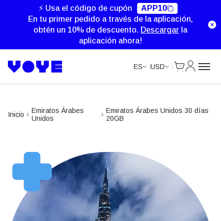
⚡ Usa el código de cupón
APP10
En tu primer pedido a través de la aplicación,
obtén un 10% de descuento.
Descargar
la
aplicación ahora!
Cart
Mi Cuent
ES
USD
Emiratos Árabes
Emiratos Árabes Unidos 30 días
Inicio
Unidos
20GB