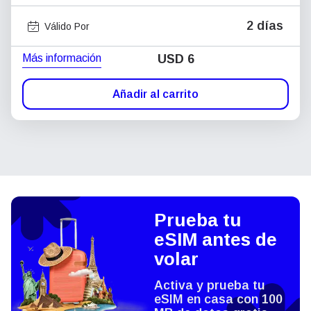
2 días
Válido Por
Más información
USD
6
Añadir al carrito
Prueba tu
eSIM antes de
volar
Activa y prueba tu
eSIM en casa con 100