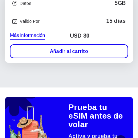
5GB
Datos
15 días
Válido Por
Más información
USD
30
Añadir al carrito
Prueba tu
eSIM antes de
volar
Activa y prueba tu