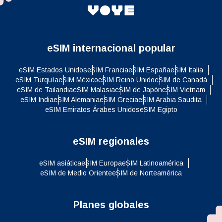
eSIM internacional popular
eSIM Estados Unidos
eSIM Francia
eSIM España
eSIM Italia
eSIM Turquía
eSIM México
eSIM Reino Unido
eSIM de Canadá
eSIM de Tailandia
eSIM Malasia
eSIM de Japón
eSIM Vietnam
eSIM India
eSIM Alemania
eSIM Grecia
eSIM Arabia Saudita
eSIM Emiratos Árabes Unidos
eSIM Egipto
eSIM regionales
eSIM asiática
eSIM Europa
eSIM Latinoamérica
eSIM de Medio Oriente
eSIM de Norteamérica
Planes globales