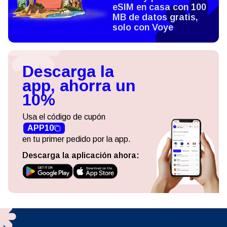
eSIM en casa con 100
MB de datos gratis,
solo con Voye
Descarga la
app, ahorra un
10%
Usa el código de cupón
APP10
en tu primer pedido por la app.
Descarga la aplicación ahora: