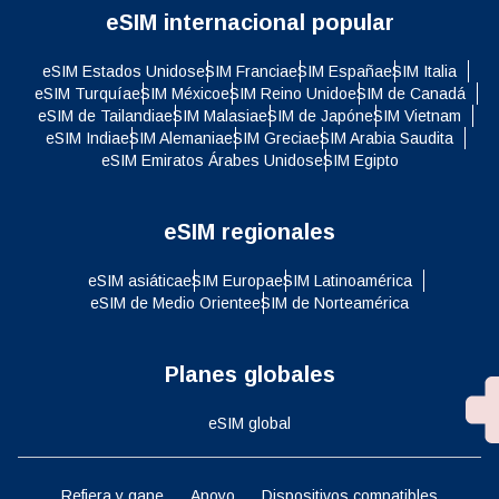
eSIM internacional popular
eSIM Estados Unidos
eSIM Francia
eSIM España
eSIM Italia
eSIM Turquía
eSIM México
eSIM Reino Unido
eSIM de Canadá
eSIM de Tailandia
eSIM Malasia
eSIM de Japón
eSIM Vietnam
eSIM India
eSIM Alemania
eSIM Grecia
eSIM Arabia Saudita
eSIM Emiratos Árabes Unidos
eSIM Egipto
eSIM regionales
eSIM asiática
eSIM Europa
eSIM Latinoamérica
eSIM de Medio Oriente
eSIM de Norteamérica
Planes globales
eSIM global
Refiera y gane
Apoyo
Dispositivos compatibles