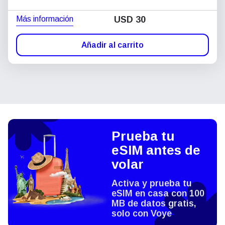
Más información
USD
30
Añadir al carrito
Prueba tu
eSIM antes de
volar
Activa y prueba tu
eSIM en casa con 100
MB de datos gratis,
solo con Voye