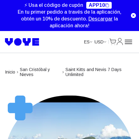
Unlimited Data
Unlimited Data
Unlimited Data
⚡ Usa el código de cupón
APP10
En tu primer pedido a través de la aplicación,
obtén un 10% de descuento.
Descargar
la
aplicación ahora!
Cart
Mi Cuent
ES
USD
San Cristóbal y
Saint Kitts and Nevis 7 Days
Inicio
Nieves
Unlimited