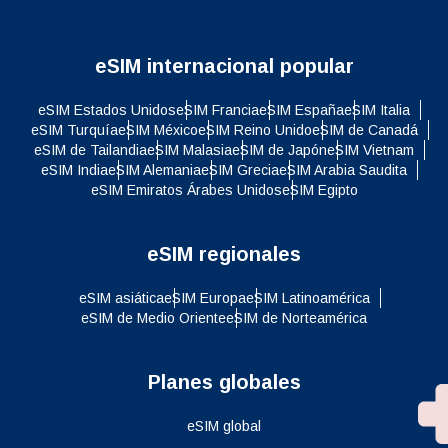
eSIM internacional popular
eSIM Estados Unidos
eSIM Francia
eSIM España
eSIM Italia
eSIM Turquía
eSIM México
eSIM Reino Unido
eSIM de Canadá
eSIM de Tailandia
eSIM Malasia
eSIM de Japón
eSIM Vietnam
eSIM India
eSIM Alemania
eSIM Grecia
eSIM Arabia Saudita
eSIM Emiratos Árabes Unidos
eSIM Egipto
eSIM regionales
eSIM asiática
eSIM Europa
eSIM Latinoamérica
eSIM de Medio Oriente
eSIM de Norteamérica
Planes globales
eSIM global