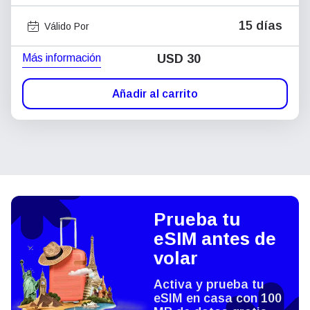
15 días
Válido Por
Más información
USD
30
Añadir al carrito
Prueba tu
eSIM antes de
volar
Activa y prueba tu
eSIM en casa con 100