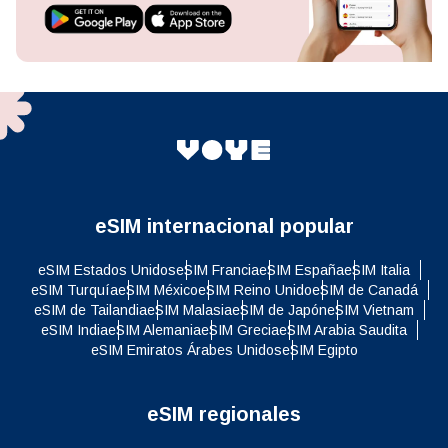
eSIM internacional popular
eSIM Estados Unidos
eSIM Francia
eSIM España
eSIM Italia
eSIM Turquía
eSIM México
eSIM Reino Unido
eSIM de Canadá
eSIM de Tailandia
eSIM Malasia
eSIM de Japón
eSIM Vietnam
eSIM India
eSIM Alemania
eSIM Grecia
eSIM Arabia Saudita
eSIM Emiratos Árabes Unidos
eSIM Egipto
eSIM regionales