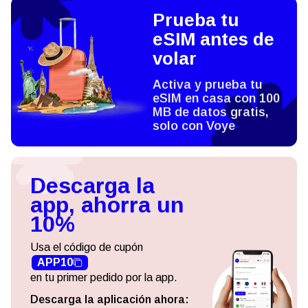
Prueba tu
eSIM antes de
volar
Activa y prueba tu
eSIM en casa con 100
MB de datos gratis,
solo con Voye
Descarga la
app, ahorra un
10%
Usa el código de cupón
APP10
en tu primer pedido por la app.
Descarga la aplicación ahora: