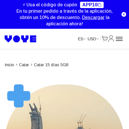
⚡ Usa el código de cupón
APP10
En tu primer pedido a través de la aplicación,
obtén un 10% de descuento.
Descargar
la
aplicación ahora!
Cart
Mi Cuent
ES
USD
Inicio
Catar
Catar 15 días 5GB