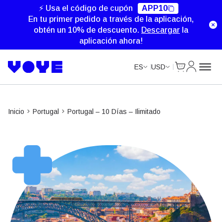
Unlimited Data
⚡ Usa el código de cupón
APP10
En tu primer pedido a través de la aplicación,
obtén un 10% de descuento.
Descargar
la
aplicación ahora!
Cart
Mi Cuent
ES
USD
Inicio
Portugal
Portugal – 10 Días – Ilimitado