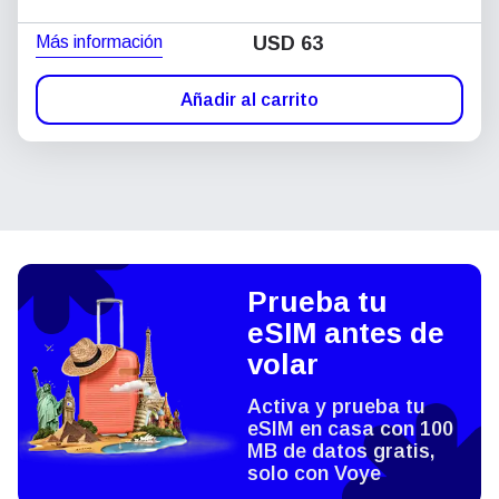
Más información
USD
63
Añadir al carrito
Prueba tu
eSIM antes de
volar
Activa y prueba tu
eSIM en casa con 100
MB de datos gratis,
solo con Voye