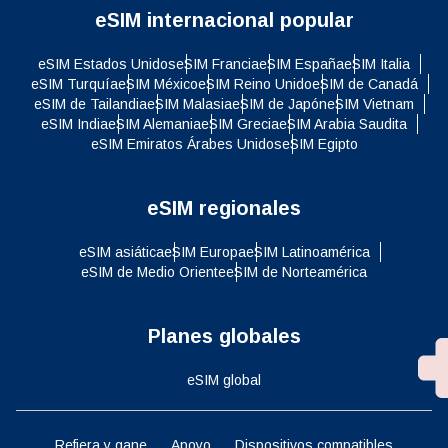
eSIM internacional popular
eSIM Estados Unidos
eSIM Francia
eSIM España
eSIM Italia
eSIM Turquía
eSIM México
eSIM Reino Unido
eSIM de Canadá
eSIM de Tailandia
eSIM Malasia
eSIM de Japón
eSIM Vietnam
eSIM India
eSIM Alemania
eSIM Grecia
eSIM Arabia Saudita
eSIM Emiratos Árabes Unidos
eSIM Egipto
eSIM regionales
eSIM asiática
eSIM Europa
eSIM Latinoamérica
eSIM de Medio Oriente
eSIM de Norteamérica
Planes globales
eSIM global
Refiera y gane
Apoyo
Dispositivos compatibles