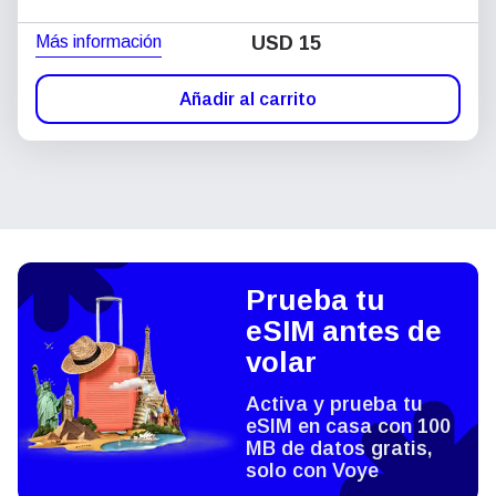
Más información
USD
15
Añadir al carrito
Prueba tu
eSIM antes de
volar
Activa y prueba tu
eSIM en casa con 100
MB de datos gratis,
solo con Voye