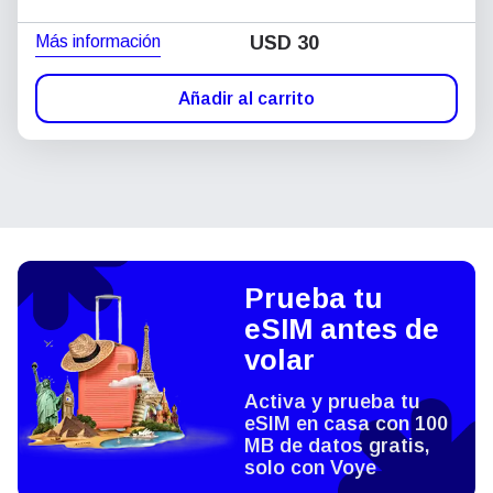
Más información
USD
30
Añadir al carrito
Prueba tu
eSIM antes de
volar
Activa y prueba tu
eSIM en casa con 100
MB de datos gratis,
solo con Voye