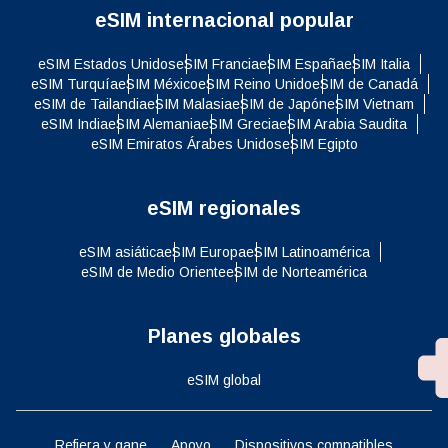
eSIM internacional popular
eSIM Estados Unidos
eSIM Francia
eSIM España
eSIM Italia
eSIM Turquía
eSIM México
eSIM Reino Unido
eSIM de Canadá
eSIM de Tailandia
eSIM Malasia
eSIM de Japón
eSIM Vietnam
eSIM India
eSIM Alemania
eSIM Grecia
eSIM Arabia Saudita
eSIM Emiratos Árabes Unidos
eSIM Egipto
eSIM regionales
eSIM asiática
eSIM Europa
eSIM Latinoamérica
eSIM de Medio Oriente
eSIM de Norteamérica
Planes globales
eSIM global
Refiera y gane
Apoyo
Dispositivos compatibles