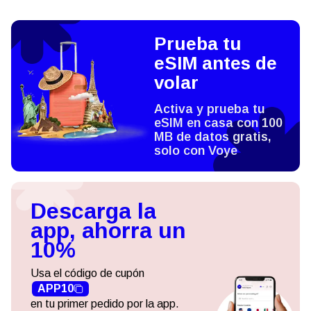
Prueba tu
eSIM antes de
volar
Activa y prueba tu
eSIM en casa con 100
MB de datos gratis,
solo con Voye
Descarga la
app, ahorra un
10%
Usa el código de cupón
APP10
en tu primer pedido por la app.