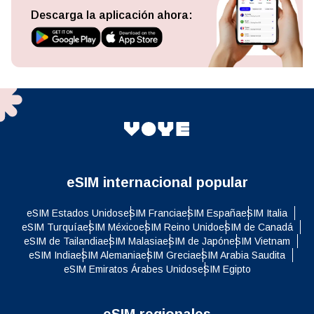
Descarga la aplicación ahora:
eSIM internacional popular
eSIM Estados Unidos
eSIM Francia
eSIM España
eSIM Italia
eSIM Turquía
eSIM México
eSIM Reino Unido
eSIM de Canadá
eSIM de Tailandia
eSIM Malasia
eSIM de Japón
eSIM Vietnam
eSIM India
eSIM Alemania
eSIM Grecia
eSIM Arabia Saudita
eSIM Emiratos Árabes Unidos
eSIM Egipto
eSIM regionales