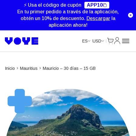
⚡ Usa el código de cupón
APP10
En tu primer pedido a través de la aplicación,
obtén un 10% de descuento.
Descargar
la
aplicación ahora!
Cart
Mi Cuent
ES
USD
Inicio
Mauritius
Mauricio – 30 días – 15 GB