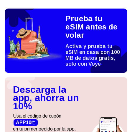
Prueba tu
eSIM antes de
volar
Activa y prueba tu
eSIM en casa con 100
MB de datos gratis,
solo con Voye
Descarga la
app, ahorra un
10%
Usa el código de cupón
APP10
en tu primer pedido por la app.