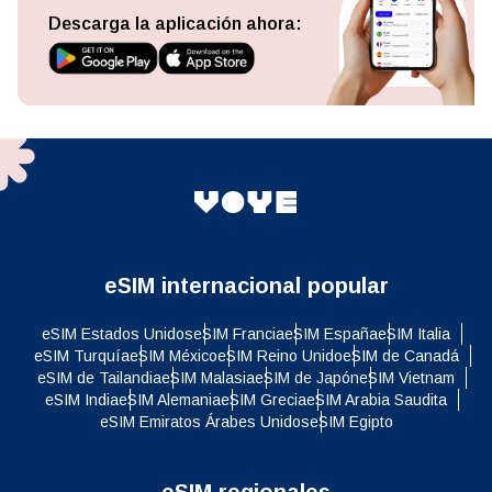
Descarga la aplicación ahora:
eSIM internacional popular
eSIM Estados Unidos
eSIM Francia
eSIM España
eSIM Italia
eSIM Turquía
eSIM México
eSIM Reino Unido
eSIM de Canadá
eSIM de Tailandia
eSIM Malasia
eSIM de Japón
eSIM Vietnam
eSIM India
eSIM Alemania
eSIM Grecia
eSIM Arabia Saudita
eSIM Emiratos Árabes Unidos
eSIM Egipto
eSIM regionales