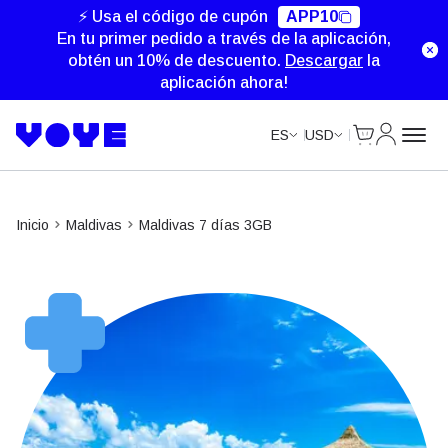
⚡ Usa el código de cupón
APP10
En tu primer pedido a través de la aplicación,
obtén un 10% de descuento.
Descargar
la
aplicación ahora!
Cart
Mi Cuent
ES
USD
Inicio
Maldivas
Maldivas 7 días 3GB