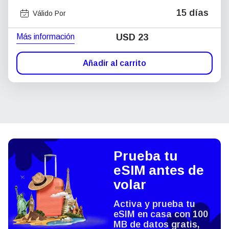
15 días
Válido Por
Más información
USD
23
Añadir al carrito
Prueba tu
eSIM antes de
volar
Activa y prueba tu
eSIM en casa con 100
MB de datos gratis,