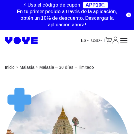
Unlimited Data
Unlimited Data
Unlimited Data
Unlimited Data
⚡ Usa el código de cupón
APP10
En tu primer pedido a través de la aplicación,
obtén un 10% de descuento.
Descargar
la
aplicación ahora!
Cart
Mi Cuent
ES
USD
Inicio
Malasia
Malasia – 30 días – Ilimitado