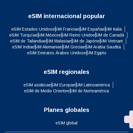
eSIM internacional popular
eSIM Estados Unidos
eSIM Francia
eSIM España
eSIM Italia
eSIM Turquía
eSIM México
eSIM Reino Unido
eSIM de Canadá
eSIM de Tailandia
eSIM Malasia
eSIM de Japón
eSIM Vietnam
eSIM India
eSIM Alemania
eSIM Grecia
eSIM Arabia Saudita
eSIM Emiratos Árabes Unidos
eSIM Egipto
eSIM regionales
eSIM asiática
eSIM Europa
eSIM Latinoamérica
eSIM de Medio Oriente
eSIM de Norteamérica
Planes globales
eSIM global